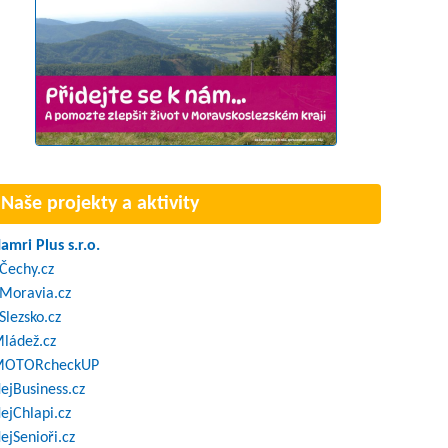
Naše projekty a aktivity
amri Plus s.r.o.
Čechy.cz
Moravia.cz
Slezsko.cz
ládež.cz
OTORcheckUP
ejBusiness.cz
ejChlapi.cz
ejSenioři.cz