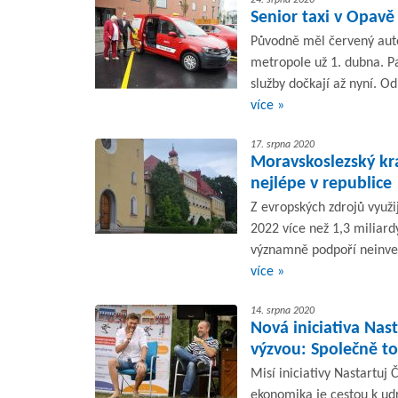
Senior taxi v Opavě
Původně měl červený autom
metropole už 1. dubna. P
služby dočkají až nyní. Od
více »
17. srpna 2020
Moravskoslezský kra
nejlépe v republice
Z evropských zdrojů využi
2022 více než 1,3 miliardy
významně podpoří neinvest
více »
14. srpna 2020
Nová iniciativa Nas
výzvou: Společně t
Misí iniciativy Nastartuj
ekonomika je cestou k udr