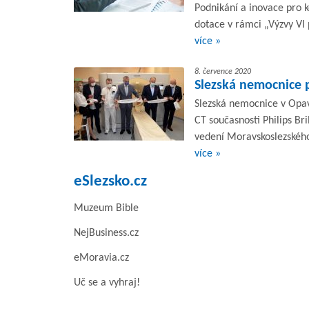
Podnikání a inovace pro k
dotace v rámci „Výzvy VI
více »
8. července 2020
Slezská nemocnice 
Slezská nemocnice v Opav
CT současnosti Philips Br
vedení Moravskoslezského
více »
eSlezsko.cz
Muzeum Bible
NejBusiness.cz
eMoravia.cz
Uč se a vyhraj!