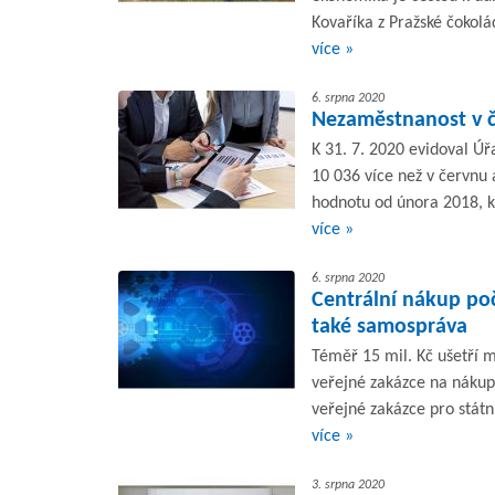
Kovaříka z Pražské čokolá
více »
6. srpna 2020
Nezaměstnanost v če
K 31. 7. 2020 evidoval Ú
10 036 více než v červnu 
hodnotu od února 2018, kd
více »
6. srpna 2020
Centrální nákup počí
také samospráva
Téměř 15 mil. Kč ušetří m
veřejné zakázce na nákup 
veřejné zakázce pro státní
více »
3. srpna 2020