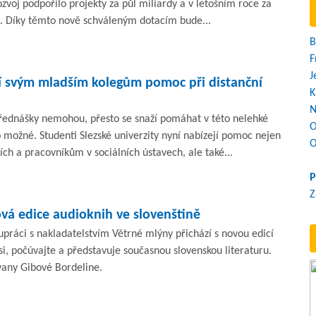
ozvoj podpořilo projekty za půl miliardy a v letošním roce za
n. Díky těmto nově schváleným dotacím bude...
B
F
J
jí svým mladším kolegům pomoc při distanční
K
N
přednášky nemohou, přesto se snaží pomáhat v této nelehké
O
 možné. Studenti Slezské univerzity nyní nabízejí pomoc nejen
O
h a pracovníkům v sociálních ústavech, ale také...
P
Z
ová edice audioknih ve slovenštině
lupráci s nakladatelstvím Větrné mlýny přichází s novou edicí
i, počúvajte a představuje současnou slovenskou literaturu.
vany Gibové Bordeline.