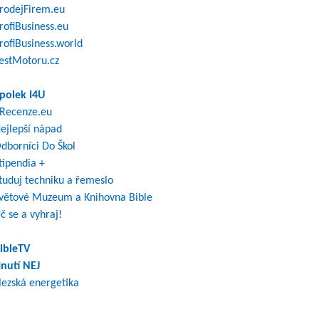
rodejFirem.eu
rofiBusiness.eu
rofiBusiness.world
estMotoru.cz
polek I4U
Recenze.eu
ejlepší nápad
dborníci Do Škol
tipendia +
tuduj techniku a řemeslo
větové Muzeum a Knihovna Bible
č se a vyhraj!
ibleTV
nutí NEJ
lezská energetika