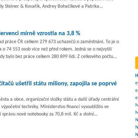
dy Steiner & Kovařík, Andrey Bohačíkové a Patrika...
rvenci mírně vzrostla na 3,8 %
řad práce ČR celkem 279 673 uchazečů o zaměstnání. To je o
a o 74 553 osob více než před rokem. Jedná se o nejvyšší
y bylo bez práce celkem 280 899 lidí. Z celkového počtu...
H
tačů ušetřil státu miliony, zapojila se poprvé
e
e
e
ěsta a obce, organizační složky státu a další úřady centrální
M
výpočetní techniky. Ministerstvo financí vysoutěžilo ve
M
 správu nové notebooky za 70,8 mil. Kč a stolní...
N
N
N