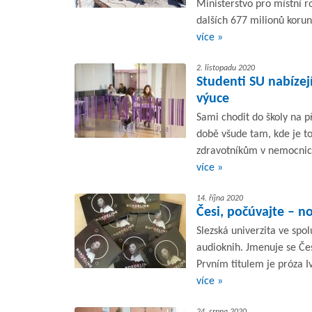
Ministerstvo pro místní r
dalších 677 milionů koru
více »
2. listopadu 2020
Studenti SU nabíze
výuce
Sami chodit do školy na 
době všude tam, kde je to
zdravotníkům v nemocnicíc
více »
14. října 2020
Česi, počúvajte – n
Slezská univerzita ve spo
audioknih. Jmenuje se Čes
Prvním titulem je próza I
více »
24. srpna 2020