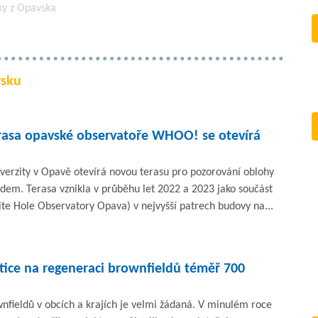
ky z Opavska
vsku
rasa opavské observatoře WHOO! se otevírá
niverzity v Opavě otevírá novou terasu pro pozorování oblohy
em. Terasa vznikla v průběhu let 2022 a 2023 jako součást
 Hole Observatory Opava) v nejvyšší patrech budovy na...
ice na regeneraci brownfieldů téměř 700
fieldů v obcích a krajích je velmi žádaná. V minulém roce