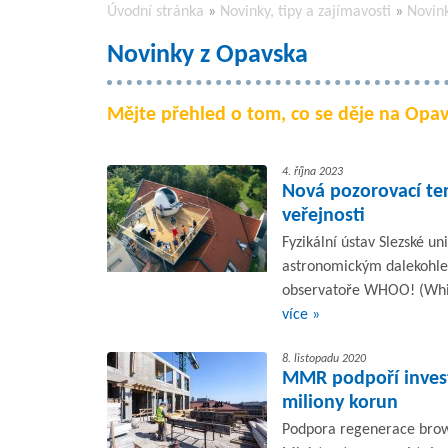
Úvodní stránka
»
Novinky, tipy a zajímavosti
»
Novin
Novinky z Opavska
Mějte přehled o tom, co se děje na Opa
4. října 2023
Nová pozorovací te
veřejnosti
Fyzikální ústav Slezské u
astronomickým dalekohled
observatoře WHOO! (White
více »
8. listopadu 2020
MMR podpoří invest
miliony korun
Podpora regenerace brown