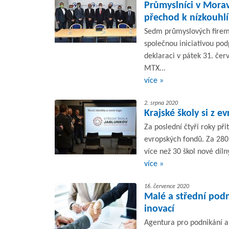
Průmyslníci v Moravs
přechod k nízkouhl
Sedm průmyslových firem 
společnou iniciativou pod
deklaraci v pátek 31. čer
MTX...
více »
2. srpna 2020
Krajské školy si z 
Za poslední čtyři roky př
evropských fondů. Za 280 
více než 30 škol nové díln
více »
16. července 2020
Malé a střední podn
inovací
Agentura pro podnikání a