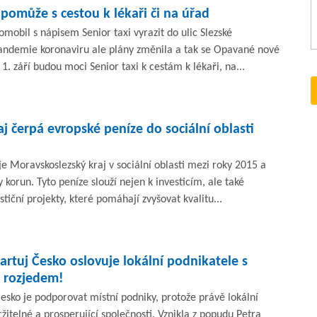
 pomůže s cestou k lékaři či na úřad
obil s nápisem Senior taxi vyrazit do ulic Slezské
andemie koronaviru ale plány změnila a tak se Opavané nové
 1. září budou moci Senior taxi k cestám k lékaři, na...
j čerpá evropské peníze do sociální oblasti
je Moravskoslezský kraj v sociální oblasti mezi roky 2015 a
 korun. Tyto peníze slouží nejen k investicím, ale také
iční projekty, které pomáhají zvyšovat kvalitu...
tartuj Česko oslovuje lokální podnikatele s
o rozjedem!
 Česko je podporovat místní podniky, protože právě lokální
žitelné a prosperující společnosti. Vznikla z popudu Petra