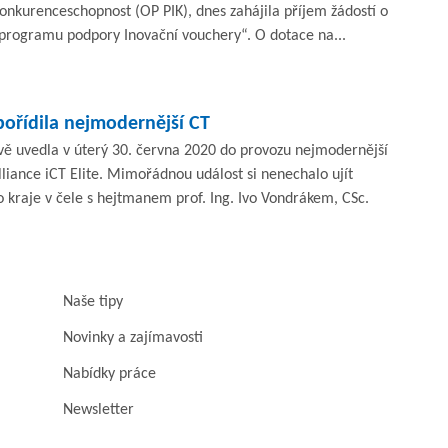
onkurenceschopnost (OP PIK), dnes zahájila příjem žádostí o
 programu podpory Inovační vouchery“. O dotace na...
pořídila nejmodernější CT
ě uvedla v úterý 30. června 2020 do provozu nejmodernější
illiance iCT Elite. Mimořádnou událost si nenechalo ujít
 kraje v čele s hejtmanem prof. Ing. Ivo Vondrákem, CSc.
Naše tipy
Novinky a zajímavosti
Nabídky práce
Newsletter