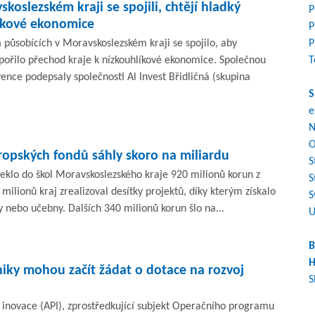
koslezském kraji se spojili, chtějí hladký
P
íkové ekonomice
P
působících v Moravskoslezském kraji se spojilo, aby
P
pořilo přechod kraje k nízkouhlíkové ekonomice. Společnou
T
vence podepsaly společnosti Al Invest Břidličná (skupina
S
e
N
O
evropských fondů sáhly skoro na miliardu
S
iteklo do škol Moravskoslezského kraje 920 milionů korun z
S
milionů kraj zrealizoval desítky projektů, díky kterým získalo
S
y nebo učebny. Dalších 340 milionů korun šlo na...
U
B
H
iky mohou začít žádat o dotace na rozvoj
S
 inovace (API), zprostředkující subjekt Operačního programu