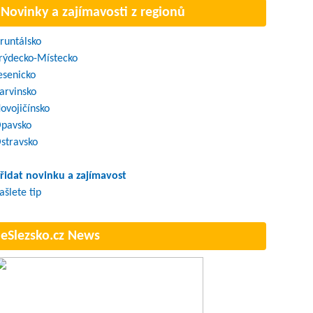
Novinky a zajímavosti z regionů
runtálsko
rýdecko-Místecko
esenicko
arvinsko
ovojičínsko
pavsko
stravsko
řidat novinku a zajímavost
ašlete tip
eSlezsko.cz News