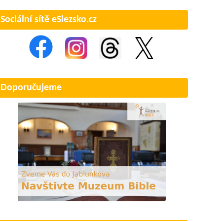
Sociální sítě eSlezsko.cz
Doporučujeme