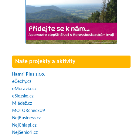
Naše projekty a aktivity
Hamri Plus s.r.o.
eČechy.cz
eMoravia.cz
eSlezsko.cz
Mládež.cz
MOTORcheckUP
NejBusiness.cz
NejChlapi.cz
NejSenioři.cz