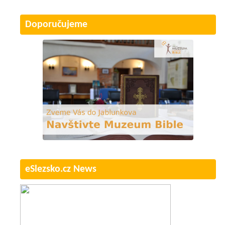
Doporučujeme
eSlezsko.cz News