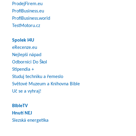
ProdejFirem.eu
ProfiBusiness.eu
ProfiBusiness.world
TestMotoru.cz
Spolek I4U
eRecenze.eu
Nejlepší nápad
Odborníci Do Škol
Stipendia +
Studuj techniku a řemeslo
Světové Muzeum a Knihovna Bible
Uč se a vyhraj!
BibleTV
Hnutí NEJ
Slezská energetika