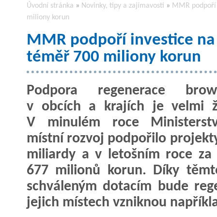
Úvodní stránka
»
Novinky, tipy a zajímavosti
»
MMR podpoří i
miliony korun
MMR podpoří investice na 
téměř 700 miliony korun
Podpora regenerace brown
v obcích a krajích je velmi 
V minulém roce Ministerst
místní rozvoj podpořilo projekt
miliardy a v letošním roce za 
677 milionů korun. Díky těm
schváleným dotacím bude reg
jejich místech vzniknou napříkl