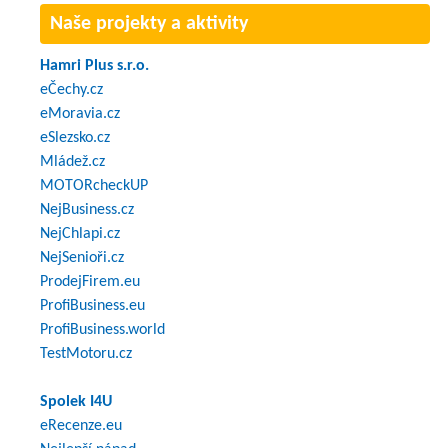
Naše projekty a aktivity
Hamri Plus s.r.o.
eČechy.cz
eMoravia.cz
eSlezsko.cz
Mládež.cz
MOTORcheckUP
NejBusiness.cz
NejChlapi.cz
NejSenioři.cz
ProdejFirem.eu
ProfiBusiness.eu
ProfiBusiness.world
TestMotoru.cz
Spolek I4U
eRecenze.eu