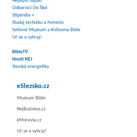
Nejlepší nápad
Odborníci Do Škol
Stipendia +
Studuj techniku a řemeslo
Světové Muzeum a Knihovna Bible
Uč se a vyhraj!
BibleTV
Hnutí NEJ
Slezská energetika
eSlezsko.cz
Muzeum Bible
NejBusiness.cz
eMoravia.cz
Uč se a vyhraj!