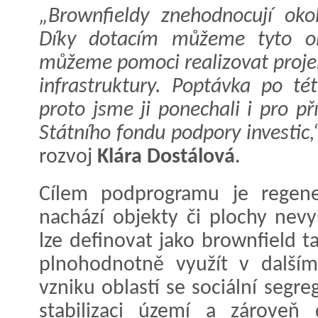
„Brownfieldy znehodnocují oko
Díky dotacím můžeme tyto ob
můžeme pomoci realizovat projek
infrastruktury. Poptávka po té
proto jsme ji ponechali i pro př
Státního fondu podpory investic,
rozvoj
Klára Dostálová
.
Cílem podprogramu je regen
nachází objekty či plochy nev
lze definovat jako brownfield 
plnohodnotně využít v dalším
vzniku oblastí se sociální segr
stabilizaci území a zároveň