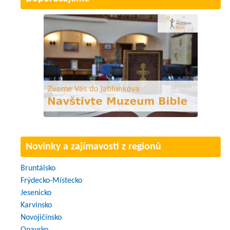
Novinky a zajímavosti z regionů
Bruntálsko
Frýdecko-Místecko
Jesenicko
Karvinsko
Novojičínsko
Opavsko