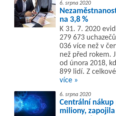
6. srpna 2020
Nezaměstnanost 
na 3,8 %
K 31. 7. 2020 evi
279 673 uchazečů 
036 více než v če
než před rokem. 
od února 2018, kd
899 lidí. Z celkov
více »
6. srpna 2020
Centrální nákup 
miliony, zapojil