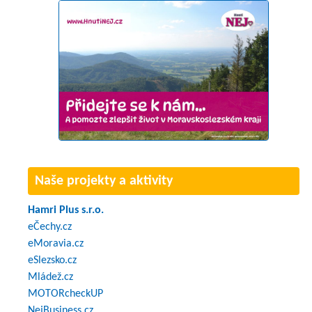
Naše projekty a aktivity
Hamri Plus s.r.o.
eČechy.cz
eMoravia.cz
eSlezsko.cz
Mládež.cz
MOTORcheckUP
NejBusiness.cz