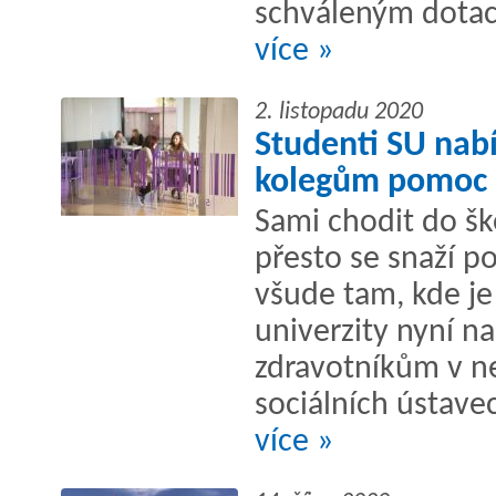
schváleným dotac
více »
2. listopadu 2020
Studenti SU nab
kolegům pomoc p
Sami chodit do š
přesto se snaží p
všude tam, kde je
univerzity nyní n
zdravotníkům v n
sociálních ústavec
více »