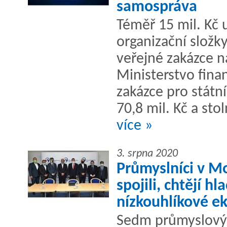
samospráva
Téměř 15 mil. Kč 
organizační složky
veřejné zakázce n
Ministerstvo fina
zakázce pro státn
70,8 mil. Kč a stoln
více »
3. srpna 2020
Průmyslníci v Mo
spojili, chtějí h
nízkouhlíkové e
Sedm průmyslovýc