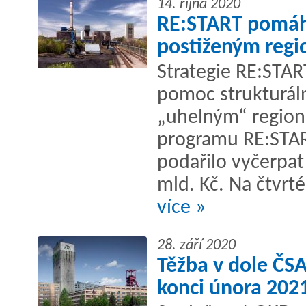
14. října 2020
RE:START pomáh
postiženým reg
Strategie RE:STAR
pomoc strukturál
„uhelným“ region
programu RE:STAR
podařilo vyčerpat
mld. Kč. Na čtvrté
více »
28. září 2020
Těžba v dole ČSA
konci února 202