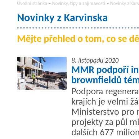
Úvodní stránka
»
Novinky, tipy a zajímavosti
»
Novinky z Kar
Novinky z Karvinska
Mějte přehled o tom, co se dě
8. listopadu 2020
MMR podpoří inv
brownfieldů tém
Podpora regenera
krajích je velmi 
Ministerstvo pro 
projekty za půl mi
dalších 677 milio