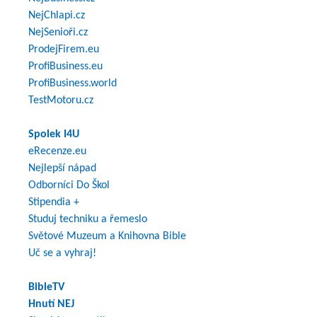
NejChlapi.cz
NejSenioři.cz
ProdejFirem.eu
ProfiBusiness.eu
ProfiBusiness.world
TestMotoru.cz
Spolek I4U
eRecenze.eu
Nejlepší nápad
Odborníci Do Škol
Stipendia +
Studuj techniku a řemeslo
Světové Muzeum a Knihovna Bible
Uč se a vyhraj!
BibleTV
Hnutí NEJ