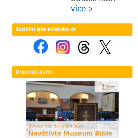
více »
Sociální sítě eSlezsko.cz
Doporučujeme