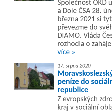
Společnost OKD u
a Dole ČSA 28. ún
března 2021 si ty
převezme do svéh
DIAMO. Vláda Čes
rozhodla o zaháj
více »
17. srpna 2020
Moravskoslezský
peníze do sociáln
republice
Z evropských zdro
kraj v sociální ob