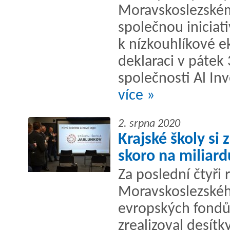
Moravskoslezském 
společnou iniciat
k nízkouhlíkové 
deklaraci v pátek
společnosti Al Inv
více »
2. srpna 2020
Krajské školy si
skoro na miliard
Za poslední čtyři 
Moravskoslezskéh
evropských fondů.
zrealizoval desítk