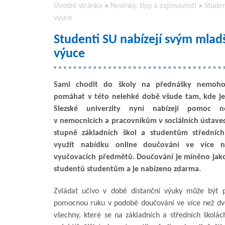
Úvodní stránka
»
Novinky, tipy a zajímavosti
»
Studen
výuce
Studenti SU nabízejí svým mlad
výuce
Sami chodit do školy na přednášky nemohou
pomáhat v této nelehké době všude tam, kde je
Slezské univerzity nyní nabízejí pomoc n
v nemocnicích a pracovníkům v sociálních ústavec
stupně základních škol a studentům středních
využít nabídku online doučování ve více n
vyučovacích předmětů. Doučování je míněno jak
studentů studentům a je nabízeno zdarma.
Zvládat učivo v době distanční výuky může být p
pomocnou ruku v podobě doučování ve více než dv
všechny, které se na základních a středních školác