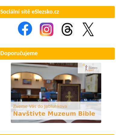
Sociální sítě eSlezsko.cz
Doporučujeme