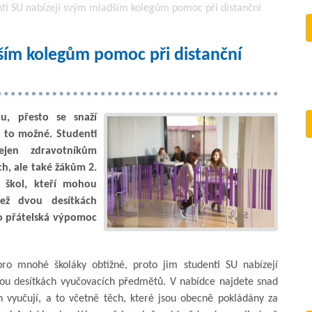
ti SU nabízejí svým mladším kolegům pomoc při distanční
ším kolegům pomoc při distanční
, přesto se snaží
 to možné. Studenti
ejen zdravotníkům
h, ale také žákům 2.
 škol, kteří mohou
ež dvou desítkách
o přátelská výpomoc
ro mnohé školáky obtížné, proto jim studenti SU nabízejí
ou desítkách vyučovacích předmětů. V nabídce najdete snad
h vyučují, a to včetně těch, které jsou obecně pokládány za