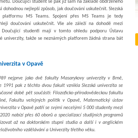
mětu. Doučující student se pak již sám na základě obdrženého
 dohodnou nejlepší způsob, jak doučování uskutečnit. Slezská
dla platformu MS Teams. Spojení přes MS Teams je tedy
hleji doučování uskutečnit. Vše ale záleží na dohodě mezi
Doučující studenti mají v tomto ohledu podporu Ústavu
ské univerzity, takže se neznámých platforem žádná strana bát
niverzita v Opavě
989 nejprve jako dvě fakulty Masarykovy univerzity v Brně,
1991 pak z těchto dvou fakult vznikla Slezská univerzita se
časné době pět součástí: Filozoficko-přírodovědeckou fakultu
iné, Fakultu veřejných politik v Opavě, Matematický ústav
univerzita v Opavě patří se svými necelými 5 000 studenty mezi
2020 nabízí přes 60 oborů a specializací studijních programů
izovat až na doktorském stupni studia a další i v anglickém
eloživotního vzdělávání a Univerzity třetího věku.