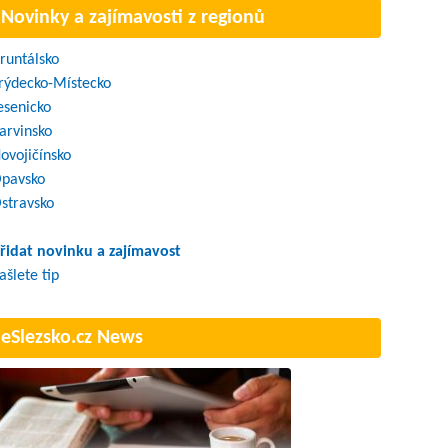
Novinky a zajímavosti z regionů
runtálsko
rýdecko-Místecko
esenicko
arvinsko
ovojičínsko
pavsko
stravsko
řidat novinku a zajímavost
ašlete tip
eSlezsko.cz News