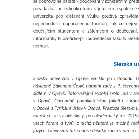
se dobrovolně nabídl k doučování v konkrétním před
požadavku spojí s konkrétním zájemcem a společně si
univerzita pro distanční výuku používá zpravi
nejjednodušší doporučenou formou, jak co nejryc
doučujícím studentem a zájemcem o doučování. 
informatiky Filozoficko-přírodovědecké fakulty Slez
nemusí.
Slezská u
Slezská univerzita v Opavě vznikla po listopadu 1
následně Zákonem České národní rady z 9. července 
sídlem v Opavě. Tato veřejná vysoká škola má v sou
v Opavě, Obchodně podnikatelskou fakultu v Karv
v Opavě a Fyzikální ústav v Opavě. Přestože Slezská 
menší české vysoké školy, pro akademický rok 2019/
všech forem a typů, z nichž některé je možné real
jazyce. Univerzita také nabízí desítky kurzů v rámci c