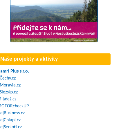
Naše projekty a aktivity
amri Plus s.r.o.
Čechy.cz
Moravia.cz
Slezsko.cz
ládež.cz
OTORcheckUP
ejBusiness.cz
ejChlapi.cz
ejSenioři.cz