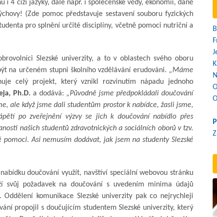
u i 4 cizí jazyky, dále např. i společenské vědy, ekonomii, daně
výchovy! (Zde pomoc představuje sestavení souboru fyzických
denta pro splnění určité disciplíny, včetně pomoci nutriční a
B
F
J
rovolníci Slezské univerzity, a to v oblastech svého oboru
K
í být na určeném stupni školního vzdělávání erudováni.
„Máme
N
nuje celý projekt, který vznikl rozvinutím nápadu jednoho
O
eja, Ph.D.
a dodává:
„Původně jsme předpokládali doučování
O
e, ale když jsme dali studentům prostor k nabídce, žasli jsme,
pětí po zveřejnění výzvy se jich k doučování nabídlo přes
P
osti našich studentů zdravotnických a sociálních oborů v tzv.
Z
ně pomoci. Asi nemusím dodávat, jak jsem na studenty Slezské
 nabídku doučování využít, navštíví speciální webovou stránku
vloží svůj požadavek na doučování s uvedením minima údajů
. Oddělení komunikace Slezské univerzity pak co nejrychleji
ání propojil s doučujícím studentem Slezské univerzity, který