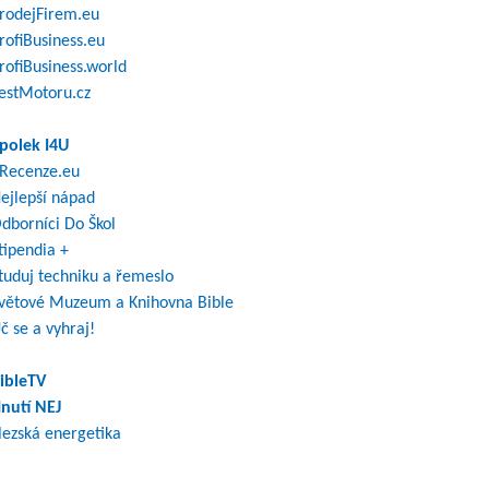
rodejFirem.eu
rofiBusiness.eu
rofiBusiness.world
estMotoru.cz
polek I4U
Recenze.eu
ejlepší nápad
dborníci Do Škol
tipendia +
tuduj techniku a řemeslo
větové Muzeum a Knihovna Bible
č se a vyhraj!
ibleTV
nutí NEJ
lezská energetika