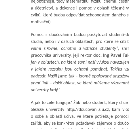
nejobtížnější, tedy matematiku, fyziku, chemii, češtin
a účetnictví, a dokonce i pomoc v oblasti tělesné 
cviků, které budou odpovídat schopnostem daného stu
motivační).
Pomoc s doučováním budou poskytovat studenti-dob
studia, nebo i v dalších oblastech, pro které se cít
velmi šikovné, ochotné a vstřícné studenty“
, shr
pracovníka univerzity, její rektor
doc. Ing Pavel Tul
jen v oblastech, na které sami naší výukou navazujem
v jakém rozsahu jsou ochotni pomáhat. Takřka vzá
padesát. Našli jsme tak – kromě opakované angažovan
první linii – další oblast, ve které můžeme význam
univerzity hrdý.“
A jak to celé funguje? Žák nebo student, který chce
Slezské univerzity http://doucovani.slu.cz, kam 
o sobě a oblasti učiva, ve které potřebuje pomoci
zařídí, aby se konkrétní požadavek zájemce o doučov