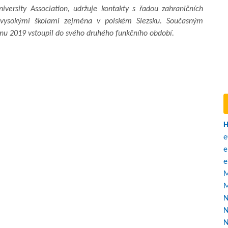
versity Association, udržuje kontakty s řadou zahraničních
mi vysokými školami zejména v polském Slezsku. Současným
řeznu 2019 vstoupil do svého druhého funkčního období.
H
e
e
e
M
M
N
N
N