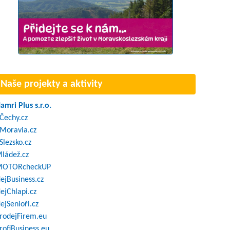
Naše projekty a aktivity
amri Plus s.r.o.
Čechy.cz
Moravia.cz
Slezsko.cz
ládež.cz
OTORcheckUP
ejBusiness.cz
ejChlapi.cz
ejSenioři.cz
rodejFirem.eu
rofiBusiness.eu