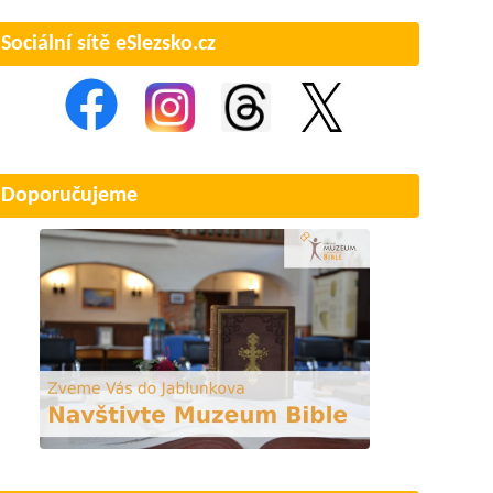
Sociální sítě eSlezsko.cz
Doporučujeme