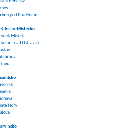
orní Benešov
rnov
rbno pod Pradědem
rýdecko-Místecko
rýdek-Místek
rýdlant nad Ostravicí
askov
ablunkov
řinec
esenicko
avorník
eseník
idnava
laté Hory
ulová
arvinsko