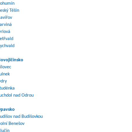
ohumín
eský Těšín
avířov
arviná
rlová
etřvald
ychvald
ovojičínsko
ílovec
ulnek
dry
tudénka
uchdol nad Odrou
pavsko
udišov nad Budišovkou
olní Benešov
lučín