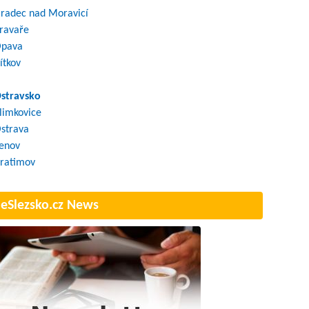
radec nad Moravicí
ravaře
pava
ítkov
stravsko
limkovice
strava
enov
ratimov
eSlezsko.cz News