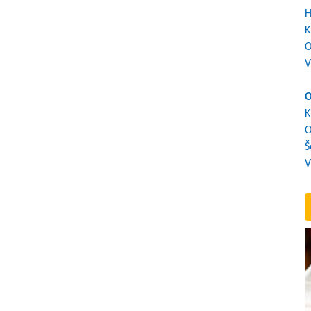
H
K
O
V
O
K
O
Š
V