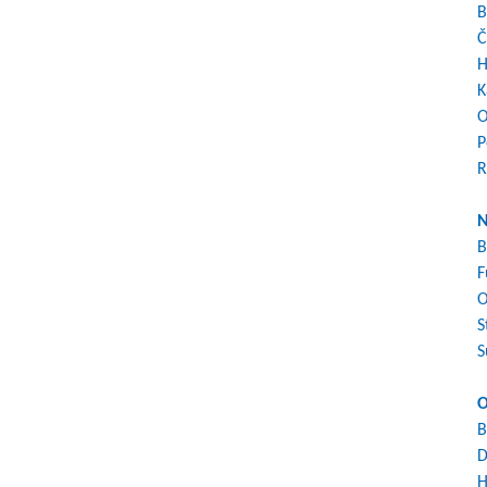
B
Č
H
K
O
P
R
N
B
F
O
S
S
O
B
D
H