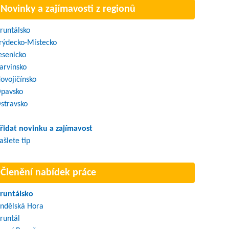
Novinky a zajímavosti z regionů
runtálsko
rýdecko-Místecko
esenicko
arvinsko
ovojičínsko
pavsko
stravsko
řidat novinku a zajímavost
ašlete tip
Členění nabídek práce
runtálsko
ndělská Hora
runtál