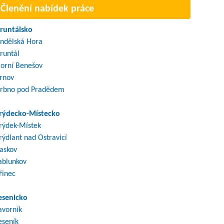
Členění nabídek práce
runtálsko
ndělská Hora
runtál
orní Benešov
rnov
rbno pod Pradědem
rýdecko-Místecko
rýdek-Místek
rýdlant nad Ostravicí
askov
ablunkov
řinec
esenicko
avorník
eseník