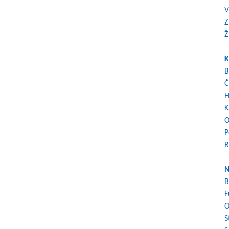
V
Z
Ž
K
B
Č
H
K
O
P
R
N
B
F
O
S