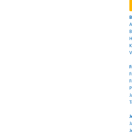
B
A
B
H
K
V
F
F
F
P
J
T
J
J
J