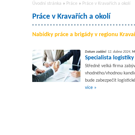
Úvodní stránka
»
Práce
»
Práce v Kravařích a okolí
Práce v Kravařích a okolí
Nabídky práce a brigády v regionu Kravaře
Datum zadání:
12. dubna 2024,
M
Specialista logistik
Středně velká firma zabýv
vhodného/vhodnou kandidá
bude zabezpečit logistick
více »