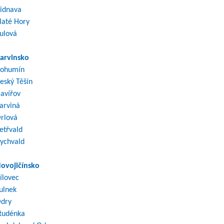
idnava
laté Hory
ulová
arvinsko
ohumín
eský Těšín
avířov
arviná
rlová
etřvald
ychvald
ovojičínsko
ílovec
ulnek
dry
tudénka