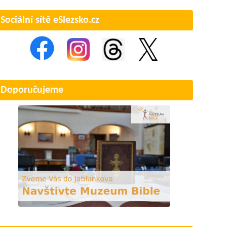
Sociální sítě eSlezsko.cz
Doporučujeme