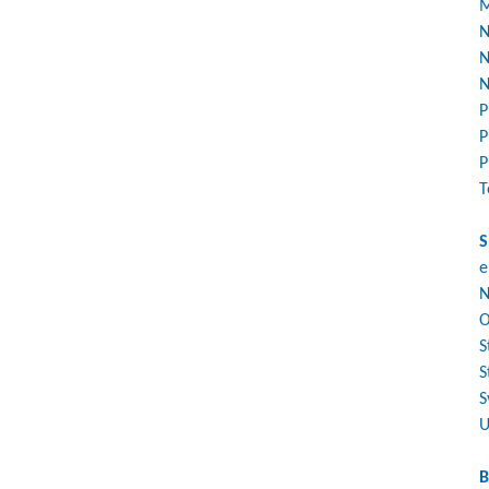
M
N
N
N
P
P
P
T
S
e
N
O
S
S
S
U
B