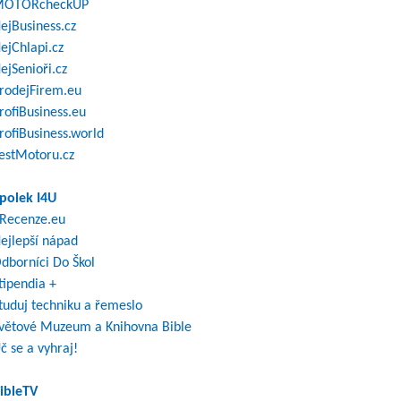
OTORcheckUP
ejBusiness.cz
ejChlapi.cz
ejSenioři.cz
rodejFirem.eu
rofiBusiness.eu
rofiBusiness.world
estMotoru.cz
polek I4U
Recenze.eu
ejlepší nápad
dborníci Do Škol
tipendia +
tuduj techniku a řemeslo
větové Muzeum a Knihovna Bible
č se a vyhraj!
ibleTV