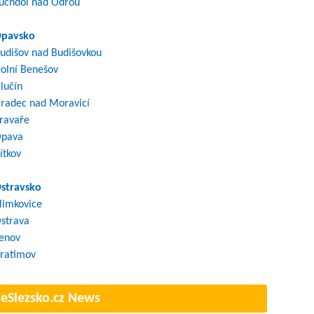
uchdol nad Odrou
pavsko
udišov nad Budišovkou
olní Benešov
lučín
radec nad Moravicí
ravaře
pava
ítkov
stravsko
limkovice
strava
enov
ratimov
eSlezsko.cz News