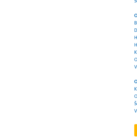
S
O
B
D
H
H
K
O
V
O
K
O
Š
V