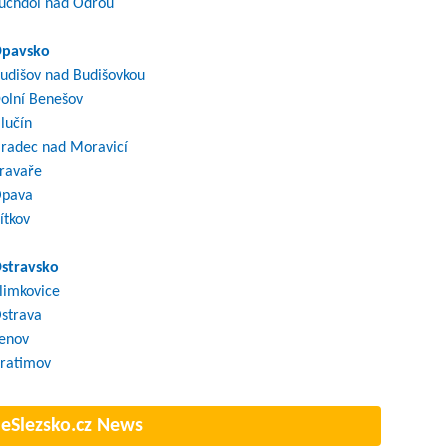
uchdol nad Odrou
pavsko
udišov nad Budišovkou
olní Benešov
lučín
radec nad Moravicí
ravaře
pava
ítkov
stravsko
limkovice
strava
enov
ratimov
eSlezsko.cz News