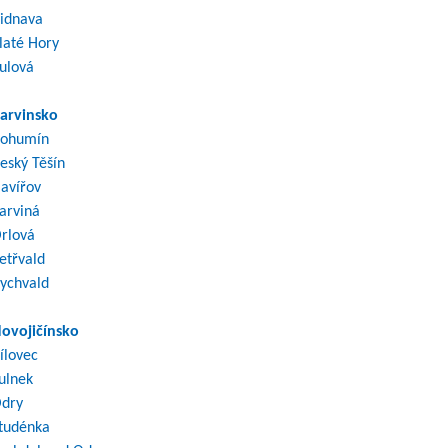
idnava
laté Hory
ulová
arvinsko
ohumín
eský Těšín
avířov
arviná
rlová
etřvald
ychvald
ovojičínsko
ílovec
ulnek
dry
tudénka