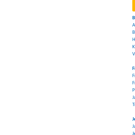
B
A
B
H
K
V
F
F
F
P
J
T
J
J
J