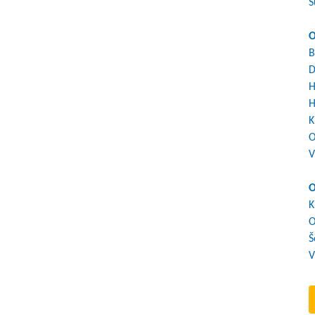
S
O
B
D
H
H
K
O
V
O
K
O
Š
V