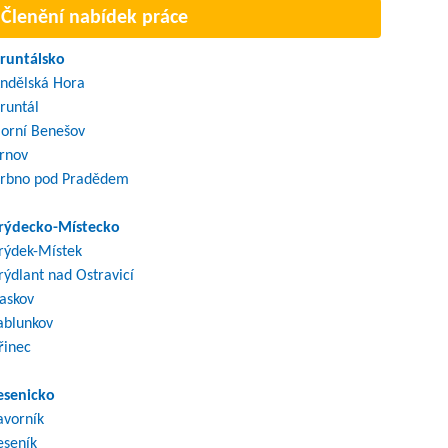
Členění nabídek práce
runtálsko
ndělská Hora
runtál
orní Benešov
rnov
rbno pod Pradědem
rýdecko-Místecko
rýdek-Místek
rýdlant nad Ostravicí
askov
ablunkov
řinec
esenicko
avorník
eseník