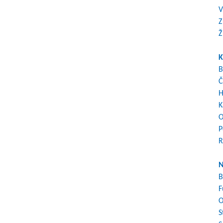
V
Z
Ž
K
B
Č
H
K
O
P
R
N
B
F
O
S