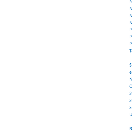
M
N
N
N
P
P
P
T
S
e
N
O
S
S
S
U
B