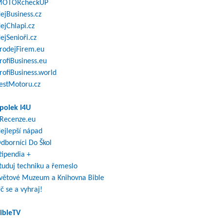
OTORcheckUP
ejBusiness.cz
ejChlapi.cz
ejSenioři.cz
rodejFirem.eu
rofiBusiness.eu
rofiBusiness.world
estMotoru.cz
polek I4U
Recenze.eu
ejlepší nápad
dborníci Do Škol
tipendia +
tuduj techniku a řemeslo
větové Muzeum a Knihovna Bible
č se a vyhraj!
ibleTV