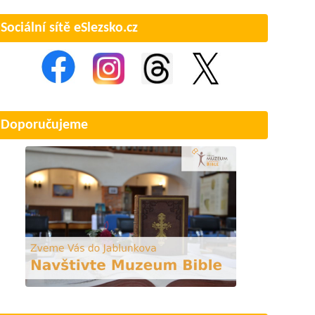
Sociální sítě eSlezsko.cz
Doporučujeme