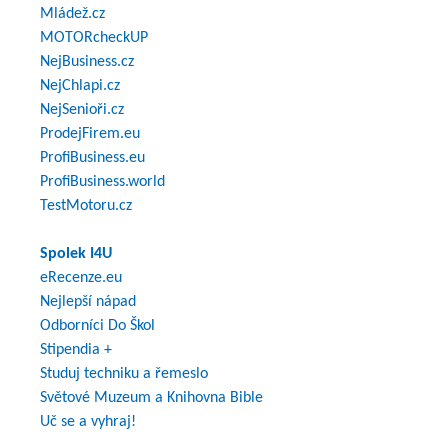
Mládež.cz
MOTORcheckUP
NejBusiness.cz
NejChlapi.cz
NejSenioři.cz
ProdejFirem.eu
ProfiBusiness.eu
ProfiBusiness.world
TestMotoru.cz
Spolek I4U
eRecenze.eu
Nejlepší nápad
Odborníci Do Škol
Stipendia +
Studuj techniku a řemeslo
Světové Muzeum a Knihovna Bible
Uč se a vyhraj!