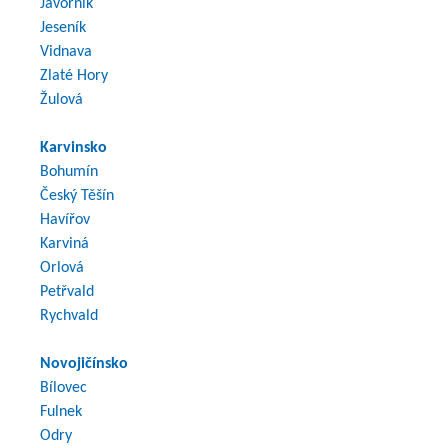
Javorník
Jeseník
Vidnava
Zlaté Hory
Žulová
Karvinsko
Bohumín
Český Těšín
Havířov
Karviná
Orlová
Petřvald
Rychvald
Novojičínsko
Bílovec
Fulnek
Odry