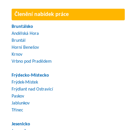
Členění nabídek práce
Bruntálsko
Andělská Hora
Bruntál
Horní Benešov
Krnov
Vrbno pod Pradědem
Frýdecko-Místecko
Frýdek-Místek
Frýdlant nad Ostravicí
Paskov
Jablunkov
Třinec
Jesenicko