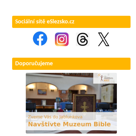
Sociální sítě eSlezsko.cz
Doporučujeme