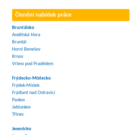
Členění nabídek práce
Bruntálsko
Andělská Hora
Bruntál
Horní Benešov
Krnov
Vrbno pod Pradědem
Frýdecko-Místecko
Frýdek-Místek
Frýdlant nad Ostravicí
Paskov
Jablunkov
Třinec
Jesenicko