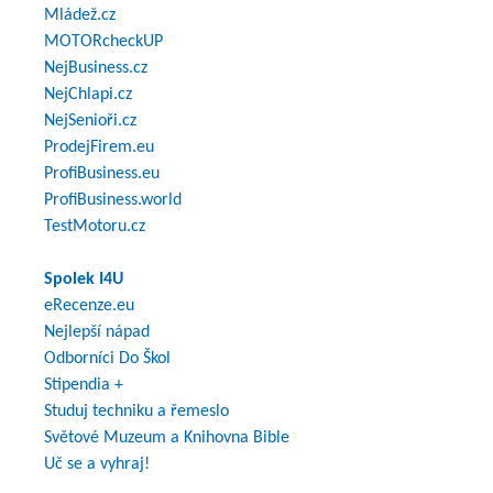
Mládež.cz
MOTORcheckUP
NejBusiness.cz
NejChlapi.cz
NejSenioři.cz
ProdejFirem.eu
ProfiBusiness.eu
ProfiBusiness.world
TestMotoru.cz
Spolek I4U
eRecenze.eu
Nejlepší nápad
Odborníci Do Škol
Stipendia +
Studuj techniku a řemeslo
Světové Muzeum a Knihovna Bible
Uč se a vyhraj!