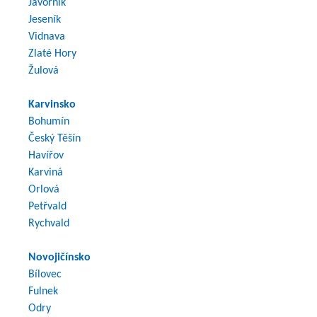
Javorník
Jeseník
Vidnava
Zlaté Hory
Žulová
Karvinsko
Bohumín
Český Těšín
Havířov
Karviná
Orlová
Petřvald
Rychvald
Novojičínsko
Bílovec
Fulnek
Odry