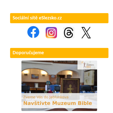
Sociální sítě eSlezsko.cz
Doporučujeme