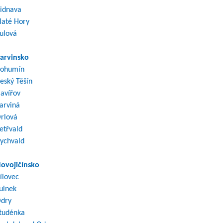
idnava
laté Hory
ulová
arvinsko
ohumín
eský Těšín
avířov
arviná
rlová
etřvald
ychvald
ovojičínsko
ílovec
ulnek
dry
tudénka