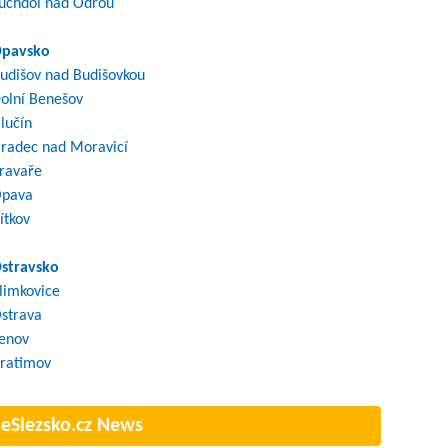
uchdol nad Odrou
pavsko
udišov nad Budišovkou
olní Benešov
lučín
radec nad Moravicí
ravaře
pava
ítkov
stravsko
limkovice
strava
enov
ratimov
eSlezsko.cz News