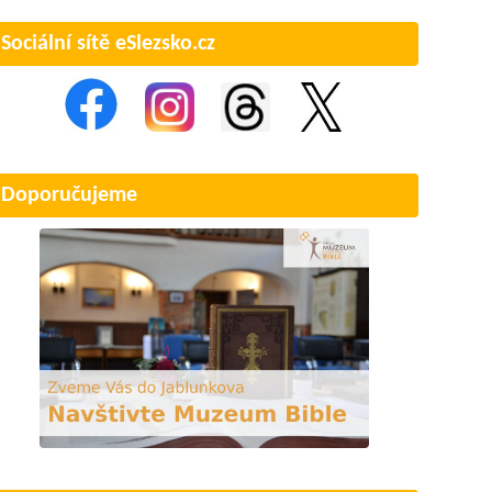
Sociální sítě eSlezsko.cz
Doporučujeme