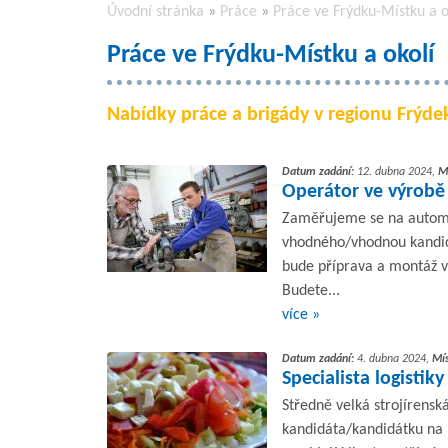
Úvodní stránka
»
Práce
»
Práce ve Frýdku-Místku a o
Práce ve Frýdku-Místku a okolí
Nabídky práce a brigády v regionu Frýdek
Datum zadání:
12. dubna 2024,
M
Operátor ve výrobě 
Zaměřujeme se na automo
vhodného/vhodnou kandid
bude příprava a montáž v
Budete...
více »
Datum zadání:
4. dubna 2024,
Mís
Specialista logistik
Středně velká strojíren
kandidáta/kandidátku na po