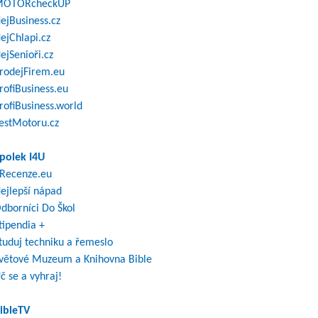
OTORcheckUP
ejBusiness.cz
ejChlapi.cz
ejSenioři.cz
rodejFirem.eu
rofiBusiness.eu
rofiBusiness.world
estMotoru.cz
polek I4U
Recenze.eu
ejlepší nápad
dborníci Do Škol
tipendia +
tuduj techniku a řemeslo
větové Muzeum a Knihovna Bible
č se a vyhraj!
ibleTV