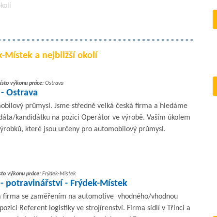
kolí
-Místek a nejbližší okolí
ísto výkonu práce:
Ostrava
- Ostrava
bilový průmysl. Jsme středně velká česká firma a hledáme
áta/kandidátku na pozici Operátor ve výrobě. Vaším úkolem
ýrobků, které jsou určeny pro automobilový průmysl.
to výkonu práce:
Frýdek-Místek
y - potravinářství - Frýdek-Místek
ská firma se zaměřením na automotive vhodného/vhodnou
zici Referent logistiky ve strojírenství. Firma sídlí v Třinci a