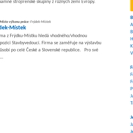
ýznamné strojírenské skupiny z různých zemí Evropy.
B
Místo výkonu práce:
Frýdek-Místek
A
ýdek-Místek
B
irma z Frýdku-Místku hledá vhodného/vhodnou
H
pozici Stavbyvedoucí. Firma se zaměřuje na výstavbu
K
ůsobí po celé České a Slovenské republice. Pro své
V
..
F
F
F
P
J
T
J
J
J