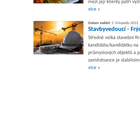
mezi její klienty patří v
více »
Datum zadání:
2. listopadu 2023,
Stavbyvedoucí - Fr
Středně velká stavební f
kandidáta/kandidátku na 
průmyslových objektů a p
zaměstnance je stabilním.
více »