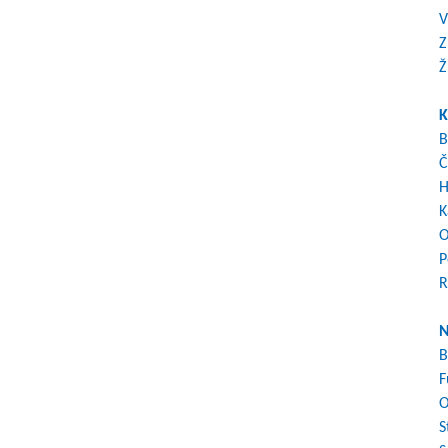
V
Z
Ž
K
B
Č
H
K
O
P
R
N
B
F
O
S