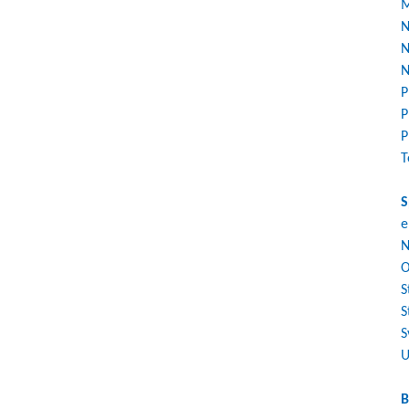
M
N
N
N
P
P
P
T
S
e
N
O
S
S
S
U
B