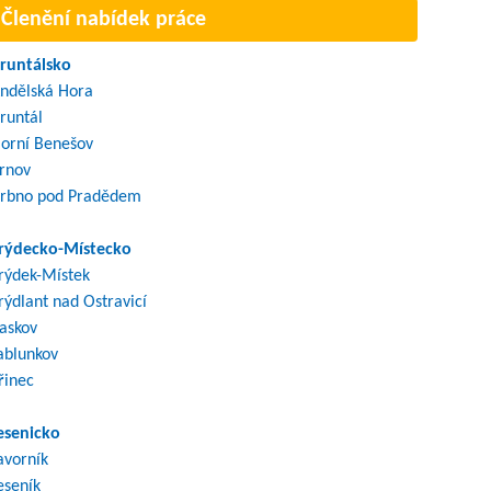
Členění nabídek práce
runtálsko
ndělská Hora
runtál
orní Benešov
rnov
rbno pod Pradědem
rýdecko-Místecko
rýdek-Místek
rýdlant nad Ostravicí
askov
ablunkov
řinec
esenicko
avorník
eseník