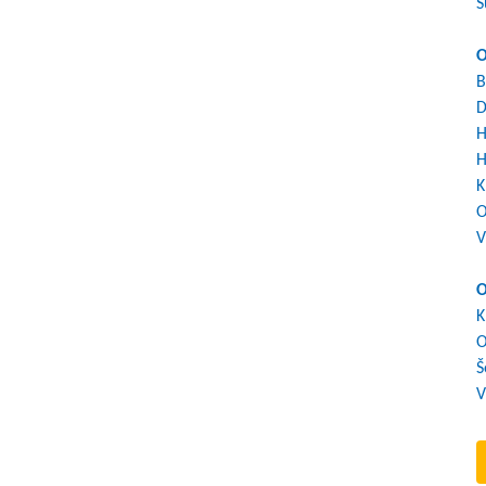
S
O
B
D
H
H
K
O
V
O
K
O
Š
V