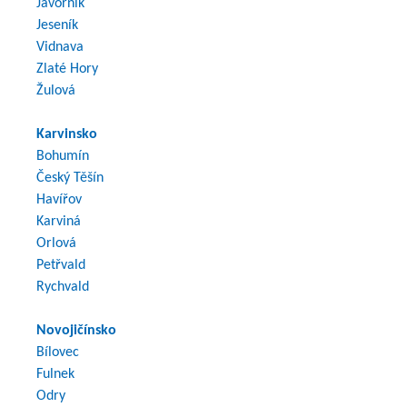
Javorník
Jeseník
Vidnava
Zlaté Hory
Žulová
Karvinsko
Bohumín
Český Těšín
Havířov
Karviná
Orlová
Petřvald
Rychvald
Novojičínsko
Bílovec
Fulnek
Odry