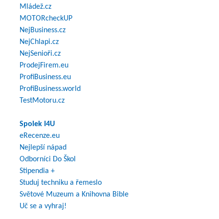
Mládež.cz
MOTORcheckUP
NejBusiness.cz
NejChlapi.cz
NejSenioři.cz
ProdejFirem.eu
ProfiBusiness.eu
ProfiBusiness.world
TestMotoru.cz
Spolek I4U
eRecenze.eu
Nejlepší nápad
Odborníci Do Škol
Stipendia +
Studuj techniku a řemeslo
Světové Muzeum a Knihovna Bible
Uč se a vyhraj!