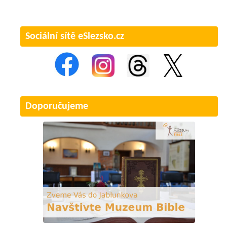
Sociální sítě eSlezsko.cz
Doporučujeme