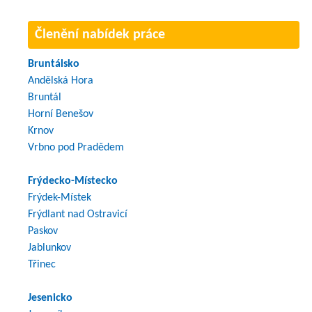
Členění nabídek práce
Bruntálsko
Andělská Hora
Bruntál
Horní Benešov
Krnov
Vrbno pod Pradědem
Frýdecko-Místecko
Frýdek-Místek
Frýdlant nad Ostravicí
Paskov
Jablunkov
Třinec
Jesenicko