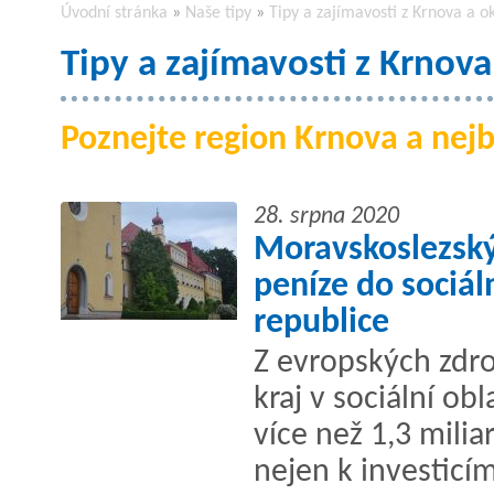
Úvodní stránka
»
Naše tipy
»
Tipy a zajímavosti z Krnova a ok
Tipy a zajímavosti z Krnova
Poznejte region Krnova a nejbl
28. srpna 2020
Moravskoslezský
peníze do sociáln
republice
Z evropských zdro
kraj v sociální ob
více než 1,3 milia
nejen k investicí