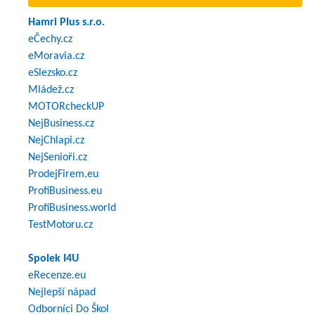
Hamri Plus s.r.o.
eČechy.cz
eMoravia.cz
eSlezsko.cz
Mládež.cz
MOTORcheckUP
NejBusiness.cz
NejChlapi.cz
NejSenioři.cz
ProdejFirem.eu
ProfiBusiness.eu
ProfiBusiness.world
TestMotoru.cz
Spolek I4U
eRecenze.eu
Nejlepší nápad
Odborníci Do Škol