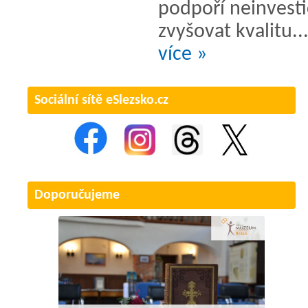
podpoří neinvesti
zvyšovat kvalitu..
více »
Sociální sítě eSlezsko.cz
Doporučujeme