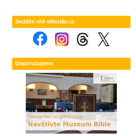
Sociální sítě eSlezsko.cz
Doporučujeme