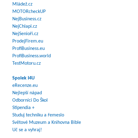
Mládež.cz
MOTORcheckUP
NejBusiness.cz
NejChlapi.cz
NejSenioři.cz
ProdejFirem.eu
ProfiBusiness.eu
ProfiBusiness.world
TestMotoru.cz
Spolek I4U
eRecenze.eu
Nejlepší nápad
Odborníci Do Škol
Stipendia +
Studuj techniku a řemeslo
Světové Muzeum a Knihovna Bible
Uč se a vyhraj!