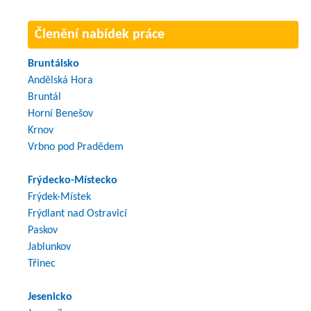
Členění nabídek práce
Bruntálsko
Andělská Hora
Bruntál
Horní Benešov
Krnov
Vrbno pod Pradědem
Frýdecko-Místecko
Frýdek-Místek
Frýdlant nad Ostravicí
Paskov
Jablunkov
Třinec
Jesenicko