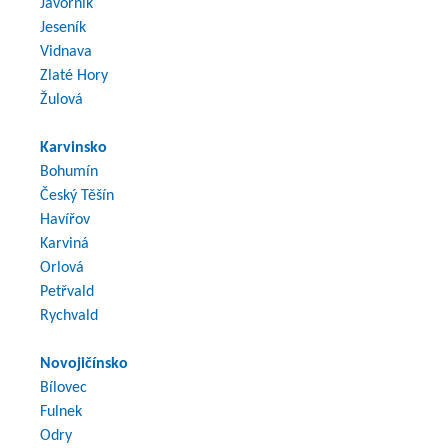
Javorník
Jeseník
Vidnava
Zlaté Hory
Žulová
Karvinsko
Bohumín
Český Těšín
Havířov
Karviná
Orlová
Petřvald
Rychvald
Novojičínsko
Bílovec
Fulnek
Odry