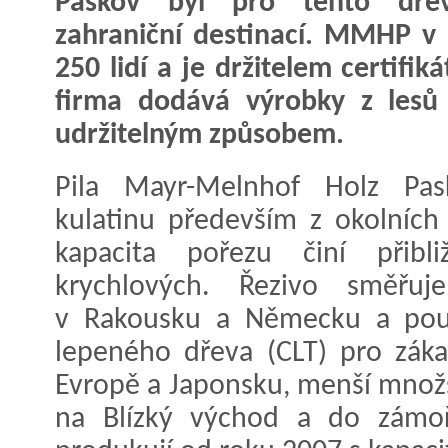
Paskov byl pro tento dřev
zahraniční destinací. MMHP v
250 lidí a je držitelem certifik
firma dodává výrobky z lesů
udržitelným způsobem.
Pila Mayr-Melnhof Holz Pas
kulatinu především z okolních
kapacita pořezu činí přibl
krychlových. Řezivo směřuj
v Rakousku a Německu a použ
lepeného dřeva (CLT) pro záka
Evropě a Japonsku, menší množst
na Blízký východ a do zámoř