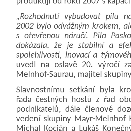
produkují od roku 2007 s kapacit
„Rozhodnutí vybudovat pilu n
2002 bylo odvážným krokem, ale
s otevřenou náručí. Pila Pask
dokázala, že je stabilní a efe
spolehlivosti, inovací a týmov
uvedl na oslavě 20. výročí z
Melnhof-Saurau, majitel skupin
Slavnostnímu setkání byla k
řada čestných hostů z řad obc
podnikatelů, dále členové doz
vedení skupiny Mayr-Melnhof 
Michal Kocián a Lukáš Konečný