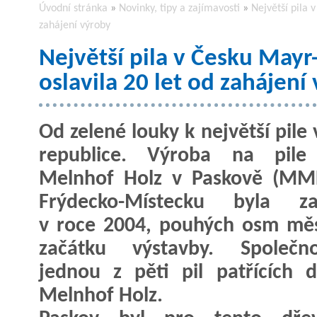
Úvodní stránka
»
Novinky, tipy a zajímavosti
»
Největší pila 
zahájení výroby
Největší pila v Česku May
oslavila 20 let od zahájení
Od zelené louky k největší pile
republice. Výroba na pile
Melnhof Holz v Paskově (MM
Frýdecko-Místecku byla za
v roce 2004, pouhých osm mě
začátku výstavby. Společn
jednou z pěti pil patřících 
Melnhof Holz.