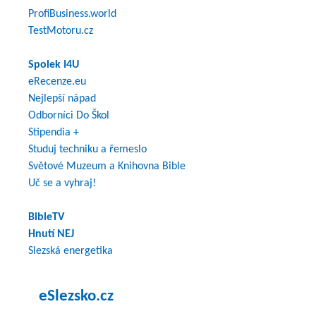
ProfiBusiness.world
TestMotoru.cz
Spolek I4U
eRecenze.eu
Nejlepší nápad
Odborníci Do Škol
Stipendia +
Studuj techniku a řemeslo
Světové Muzeum a Knihovna Bible
Uč se a vyhraj!
BibleTV
Hnutí NEJ
Slezská energetika
eSlezsko.cz