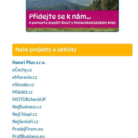
Naše projekty a aktivity
Hamri Plus s.r.o.
eČechy.cz
eMoravia.cz
eSlezsko.cz
Mládež.cz
MOTORcheckUP
NejBusiness.cz
NejChlapi.cz
NejSenioři.cz
ProdejFirem.eu
ProfiBusiness.eu