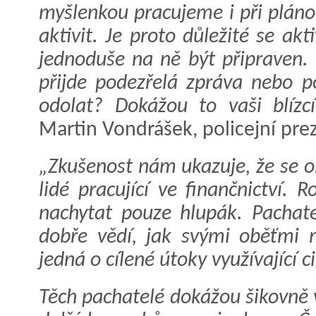
myšlenkou pracujeme i při plánov
aktivit. Je proto důležité se ak
jednoduše na ně být připraven.
přijde podezřelá zpráva nebo p
odolat? Dokážou to vaši blízc
Martin Vondrášek, policejní pre
„Zkušenost nám ukazuje, že se ob
lidé pracující ve finančnictví.
nachytat pouze hlupák. Pachate
dobře vědí, jak svými oběťmi 
jedná o cílené útoky využívající c
Těch pachatelé dokážou šikovně 