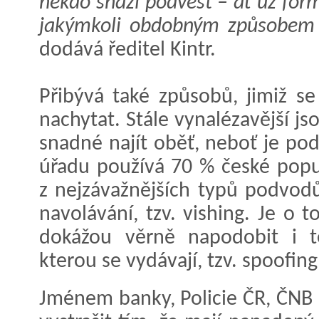
někdo snaží podvést – ať už for
jakýmkoli obdobným způsobem –
dodává ředitel Kintr.
Přibývá také způsobů, jimiž se
nachytat. Stále vynalézavější jso
snadné najít oběť, neboť je pod
úřadu používá 70 % české popu
z nejzávažnějších typů podvod
navolávání, tzv. vishing. Je o 
dokážou věrně napodobit i tel
kterou se vydávají, tzv. spoofing
Jménem banky, Policie ČR, ČNB 