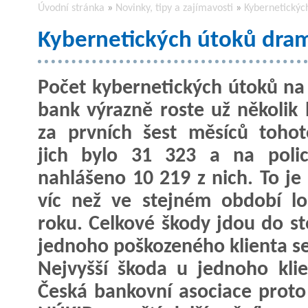
Úvodní stránka
»
Novinky, tipy a zajímavosti
»
Kybernetickýc
Kybernetických útoků dram
Počet kybernetických útoků na 
bank výrazně roste už několik l
za prvních šest měsíců toho
jich bylo 31 323 a na polic
nahlášeno 10 219 z nich. To je
víc než ve stejném období l
roku. Celkové škody jdou do s
jednoho poškozeného klienta se
Nejvyšší škoda u jednoho klie
Česká bankovní asociace proto 