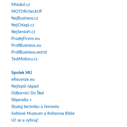
Mládež.cz
MOTORcheckUP
NejBusiness.cz
NejChlapi.cz
NejSenioři.cz
ProdejFirem.eu
ProfiBusiness.eu
ProfiBusiness.world
TestMotoru.cz
Spolek I4U
eRecenze.eu
Nejlepší nápad
Odborníci Do Škol
Stipendia +
Studuj techniku a řemeslo
Světové Muzeum a Knihovna Bible
Uč se a vyhraj!