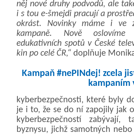
něj nové druhy podvodů, ale tak
i s tou e-šmejdi pracují a prostř
okrást. Novinky máme i ve z
kampaně. Nově oslovíme ve
edukativních spotů v České tele
kin po celé ČR,“
doplňuje Monika
Kampaň #nePINdej! zcela jist
kampaním v
kyberbezpečnosti, které byly d
je i to, že se do ní zapojily jak
kyberbezpečností zabývají, 
byznysu, jichž samotných nebo 