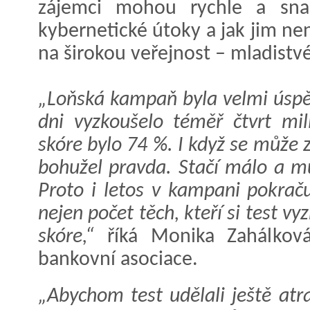
zájemci mohou rychle a snad
kybernetické útoky a jak jim n
na širokou veřejnost – mladistvé
„Loňská kampaň byla velmi úspě
dni vyzkoušelo téměř čtvrt mil
skóre bylo 74 %. I když se může z
bohužel pravda. Stačí málo a mů
Proto i letos v kampani pokra
nejen počet těch, kteří si test v
skóre,“
říká Monika Zahálková
bankovní asociace.
„Abychom test udělali ještě atra