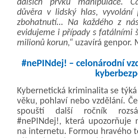
dalších prvků manipulace. Ča
důvěra v lidský hlas, vyvolání
zbohatnutí… Na každého z nás 
evidujeme i případy s fatálními 
milionů korun,“
uzavírá genpor. 
#nePINdej! – celonárodní vz
kyberbezp
Kybernetická kriminalita se týká
věku, pohlaví nebo vzdělání. Č
spouští další ročník rozs
#nePINdej!, která upozorňuje 
na internetu. Formou hravého 