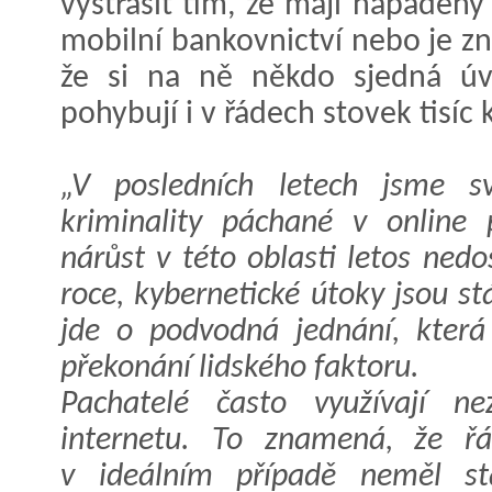
vystrašit tím, že mají napaden
mobilní bankovnictví nebo je zne
že si na ně někdo sjedná úv
pohybují i v řádech stovek tisíc 
„V posledních letech jsme s
kriminality páchané v online p
nárůst v této oblasti letos ne
roce, kybernetické útoky jsou s
jde o podvodná jednání, která
překonání lidského faktoru.
Pachatelé často využívají ne
internetu. To znamená, že ř
v ideálním případě neměl st