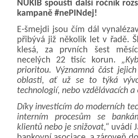
NÚKIB spouští další ročník roz
kampaně #nePINdej!
E-šmejdi jsou čím dál vynaléza
přibývá již několik let v řadě.
klesá, za prvních šest měsí
necelých 22 tisíc korun.
„Ky
prioritou. Významná část jejic
oblasti, ať už se to týká vý
technologií, nebo vzdělávacích a 
Díky investicím do moderních te
interním procesům se banká
klientů nebo je snižovat,“
uvádí J
bankovní asociace, a zároveň d