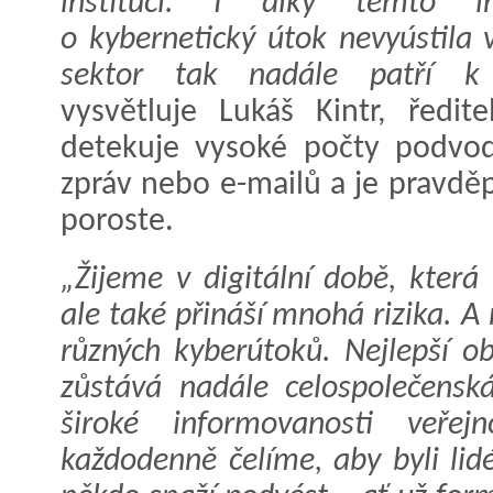
institucí. I díky těmto in
o kybernetický útok nevyústila 
sektor tak nadále patří k 
vysvětluje Lukáš Kintr, ředi
detekuje vysoké počty podvod
zpráv nebo e-mailů a je pravděp
poroste.
„Žijeme v digitální době, kter
ale také přináší mnohá rizika. A 
různých kyberútoků. Nejlepší 
zůstává nadále celospolečensk
široké informovanosti veřej
každodenně čelíme, aby byli lid