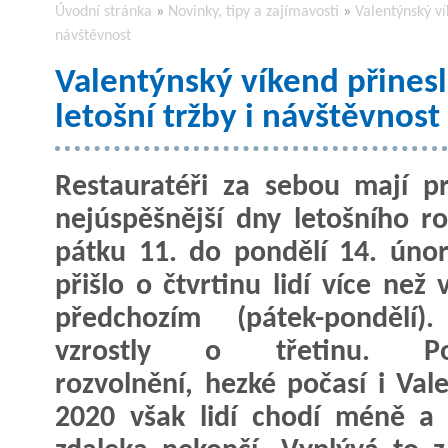
Úvodní stránka
»
Novinky, tipy a zajímavosti
»
Valentýnský ví
návštěvnost
Valentýnský víkend přinesl
letošní tržby i návštěvnost
Restauratéři za sebou mají p
nejúspěšnější dny letošního r
pátku 11. do pondělí 14. úno
přišlo o čtvrtinu lidí více než
předchozím (pátek-pondělí).
vzrostly o třetinu. Po
rozvolnění, hezké počasí i Va
2020 však lidí chodí méně a 