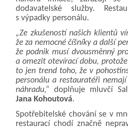
dodavatelské služby. Restau
s výpadky personálu.
„Ze zkušeností našich klientů v
že za nemocné číšníky a další pe
že podnik musí dvousměnný pr
a omezit otevírací dobu, protože
to jen trend toho, že v pohostin
personálu a restauratéři nemaj
náhradu,“
doplňuje mluvčí Sal
Jana Kohoutová
.
Spotřebitelské chování se v m
restaurací chodí značně nepra