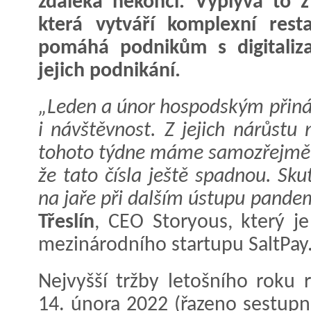
zdaleka nekončí. Vyplývá to z
která vytváří komplexní rest
pomáhá podnikům s digitaliza
jejich podnikání.
„Leden a únor hospodským přináš
i návštěvnost. Z jejich nárůstu
tohoto týdne máme samozřejmě r
že tato čísla ještě spadnou. Sk
na jaře při dalším ústupu pandem
Třeslín
, CEO Storyous, který j
mezinárodního startupu SaltPay
Nejvyšší tržby letošního roku re
14. února 2022 (řazeno sestupn