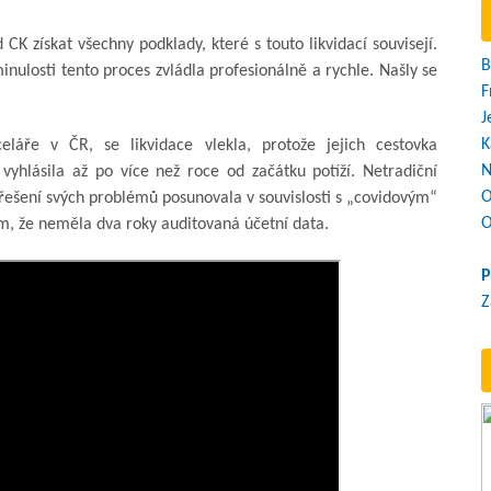
CK získat všechny podklady, které s touto likvidací souvisejí.
B
minulosti tento proces zvládla profesionálně a rychle. Našly se
F
J
K
eláře v ČR, se likvidace vlekla, protože jejich cestovka
N
yhlásila až po více než roce od začátku potíží. Netradiční
O
řešení svých problémů posunovala v souvislosti s „covidovým“
O
, že neměla dva roky auditovaná účetní data.
P
Z