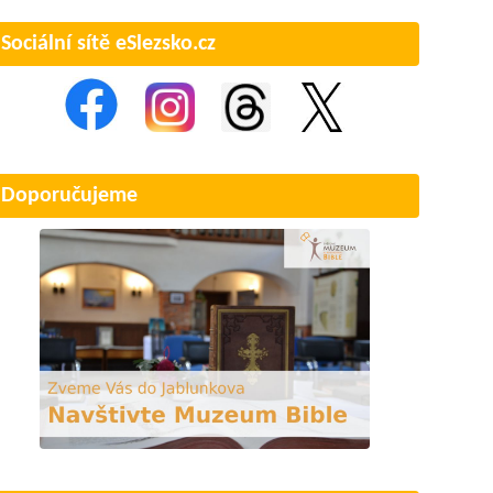
Sociální sítě eSlezsko.cz
Doporučujeme