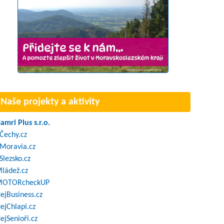
Naše projekty a aktivity
amri Plus s.r.o.
Čechy.cz
Moravia.cz
Slezsko.cz
ládež.cz
OTORcheckUP
ejBusiness.cz
ejChlapi.cz
ejSenioři.cz