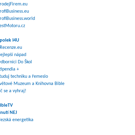
rodejFirem.eu
rofiBusiness.eu
rofiBusiness.world
estMotoru.cz
polek I4U
Recenze.eu
ejlepší nápad
dborníci Do Škol
tipendia +
tuduj techniku a řemeslo
větové Muzeum a Knihovna Bible
č se a vyhraj!
ibleTV
nutí NEJ
lezská energetika