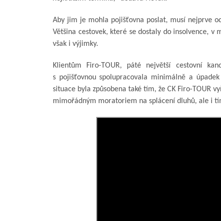
Aby jim je mohla pojišťovna poslat, musí nejprve od 
Většina cestovek, které se dostaly do insolvence, v 
však i výjimky.
Klientům Firo-TOUR, páté největší cestovní kanc
s pojišťovnou spolupracovala minimálně a úpadek v
situace byla způsobena také tím, že CK Firo-TOUR vy
mimořádným moratoriem na splácení dluhů, ale i tím