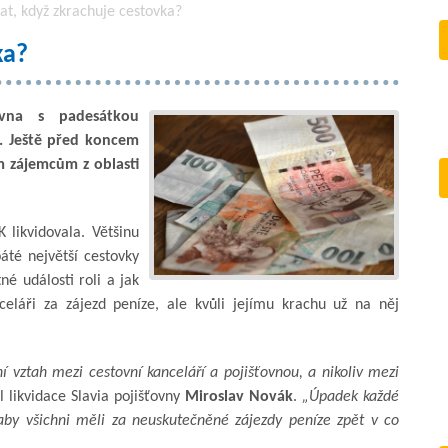
at, když zkrachuje cestovka?
ka?
ovna s padesátkou
u. Ještě před koncem
 zájemcům z oblasti
 likvidovala. Většinu
áté největší cestovky
né události roli a jak
nceláři za zájezd peníze, ale kvůli jejímu krachu už na něj
í vztah mezi cestovní kanceláří a pojišťovnou, a nikoliv mezi
l likvidace Slavia pojišťovny
Miroslav Novák
.
„Úpadek každé
, aby všichni měli za neuskutečněné zájezdy peníze zpět v co