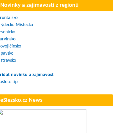
Novinky a zajímavosti z regionů
runtálsko
rýdecko-Místecko
esenicko
arvinsko
ovojičínsko
pavsko
stravsko
řidat novinku a zajímavost
ašlete tip
eSlezsko.cz News