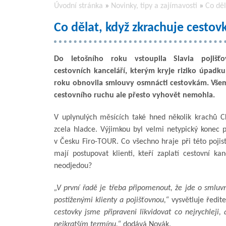
Úvodní stránka
»
Novinky, tipy a zajímavosti
»
Co děl
Co dělat, když zkrachuje cestov
Do letošního roku vstoupila Slavia pojišť
cestovních kanceláří, kterým kryje riziko úpadk
roku obnovila smlouvy osmnácti cestovkám. Všem
cestovního ruchu ale přesto vyhovět nemohla.
V uplynulých měsících také hned několik krachů CK
zcela hladce. Výjimkou byl velmi netypický konec p
v Česku Firo-TOUR. Co všechno hraje při této pojist
mají postupovat klienti, kteří zaplatí cestovní ka
neodjedou?
„V první řadě je třeba připomenout, že jde o smluvn
postiženými klienty a pojišťovnou,“
vysvětluje ředite
cestovky jsme připraveni likvidovat co nejrychleji
nejkratším termínu,“
dodává Novák.