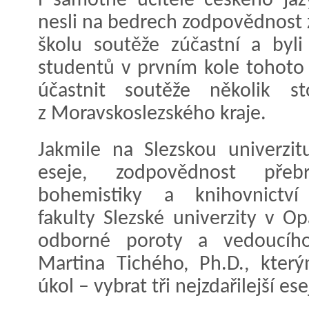
i samotné učitele českého jaz
nesli na bedrech zodpovědnost za
školu soutěže zúčastní a byli
studentů v prvním kole tohoto 
účastnit soutěže několik s
z Moravskoslezského kraje.
Jakmile na Slezskou univerzit
eseje, zodpovědnost přeb
bohemistiky a knihovnictví F
fakulty Slezské univerzity v 
odborné poroty a vedoucíh
Martina Tichého, Ph.D., který
úkol – vybrat tři nejzdařilejší ese