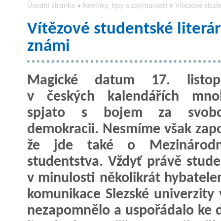
Úvodní stránka
»
Novinky, tipy a zajímavosti
»
Vítězové stude
Vítězové studentské literár
známi
Magické datum 17. listo
v českých kalendářích mno
spjato s bojem za svob
demokracii. Nesmíme však zap
že jde také o Mezinárod
studentstva. Vždyť právě studen
v minulosti několikrát hybatel
komunikace Slezské univerzity
nezapomnělo a uspořádalo ke d