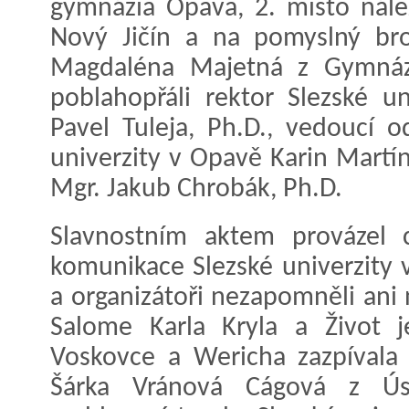
gymnázia Opava, 2. místo nál
Nový Jičín a na pomyslný bro
Magdaléna Majetná z Gymnáz
poblahopřáli rektor Slezské u
Pavel Tuleja, Ph.D., vedoucí 
univerzity v Opavě Karin Martí
Mgr. Jakub Chrobák, Ph.D.
Slavnostním aktem provázel c
komunikace Slezské univerzity 
a organizátoři nezapomněli ani
Salome Karla Kryla a Život 
Voskovce a Wericha zazpívala 
Šárka Vránová Cágová z Úst