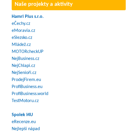
Naše projekty a aktivity
Hamri Plus s.r.o.
eČechy.cz
eMoravia.cz
eSlezsko.cz
Mládež.cz
MOTORcheckUP
NejBusiness.cz
NejChlapi.cz
NejSenioři.cz
ProdejFirem.eu
ProfiBusiness.eu
ProfiBusiness.world
TestMotoru.cz
Spolek I4U
eRecenze.eu
Nejlepší nápad