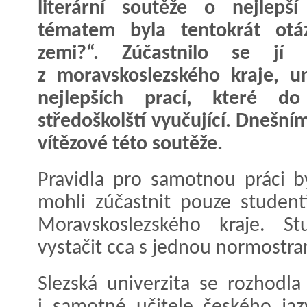
literární soutěže o nejlepší
tématem byla tentokrát otá
zemi?“. Zúčastnilo se jí 
z moravskoslezského kraje, un
nejlepších prací, které do
středoškolští vyučující. Dnešn
vítězové této soutěže.
Pravidla pro samotnou práci b
mohli zúčastnit pouze student
Moravskoslezského kraje. St
vystačit cca s jednou normostra
Slezská univerzita se rozhodla