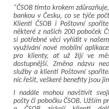
“ČSOB tímto krokem zdůrazňuje, 
bankou v Česku, co se týče počt
Klienti ČSOB i Poštovní spořit
některé z našich 200 poboček Č
si potřebné věci vyřídit v našem
využívání nové mobilní aplikace
pro klienty, ať už žijí ve mě
dostupnější. Změna názvu neo
služby a klienti Poštovní spořit
nic řešit, veškeré benefity jsou j
I nadále mohou navštívit svoj
pošty či pobočku ČSOB. Užším pr