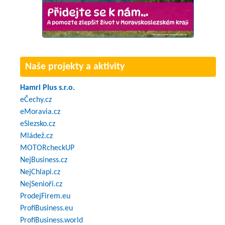
Naše projekty a aktivity
Hamri Plus s.r.o.
eČechy.cz
eMoravia.cz
eSlezsko.cz
Mládež.cz
MOTORcheckUP
NejBusiness.cz
NejChlapi.cz
NejSenioři.cz
ProdejFirem.eu
ProfiBusiness.eu
ProfiBusiness.world