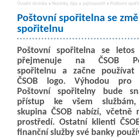
Úvodní stránka
»
Novinky, tipy a zajímavosti
»
Poštovní spoři
Poštovní spořitelna se zm
spořitelnu
Poštovní spořitelna se letos
přejmenuje na ČSOB Poš
spořitelnu a začne používat
ČSOB logo. Výhodou pro k
Poštovní spořitelny bude sn
přístup ke všem službám,
skupina ČSOB nabízí, včetně n
prostředí. Ostatní klienti ČS
finanční služby své banky použí