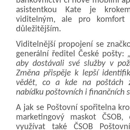
bankovnictví či nové mobilní ap
asistentkou Kate je kro
viditelným, ale pro komfort 
důležitějším.
Viditelnější propojení se znač
generální ředitel České pošty:
aby dostávali své služby v pož
Změna přispěje k lepší identifi
vědět, co a kde na poštách z
nabídku poštovních i finančních s
A jak se Poštovní spořitelna k
marketingový maskot ČSOB, 
využívat také ČSOB Poštovní