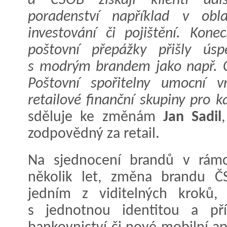
a ČSOB získají klienti dalš
poradenství například v obla
investování či pojištění. Kon
poštovní přepážky přišly ús
s modrým brandem jako např. 
Poštovní spořitelny umocní 
retailové finanční skupiny pro k
sděluje ke změnám
Jan Sadil
zodpovědný za retail.
Na sjednocení brandů v rámci
několik let, změna brandu ČS
jedním z viditelných kroků, 
s jednotnou identitou a př