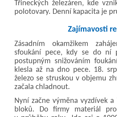
Třineckých železáren, kde vzni
polotovary. Denní kapacita je p
Zajímavosti r
Zásadním okamžikem zaháje
sfoukání pece, kdy se do ní p
postupným snižováním foukán
klesla až na dno pece. 18. sr
železo se struskou v objemu zh
začala chladnout.
Nyní začne výměna vyzdívek a 
bloků. Do firmy materiál pro