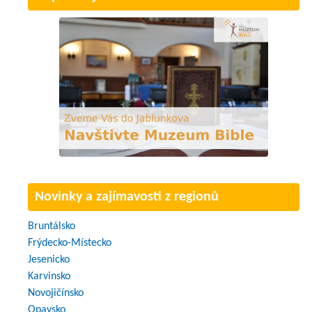
Novinky a zajímavosti z regionů
Bruntálsko
Frýdecko-Místecko
Jesenicko
Karvinsko
Novojičínsko
Opavsko