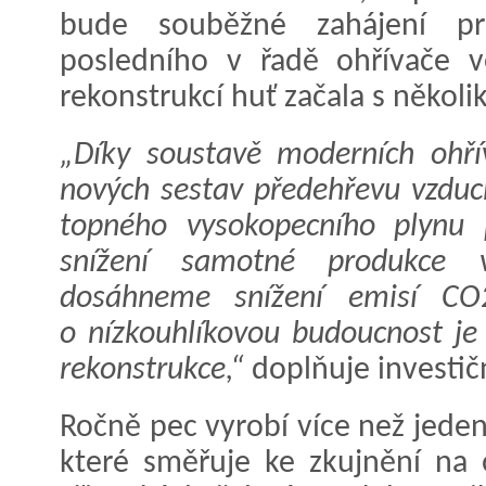
bude souběžné zahájení p
posledního v řadě ohřívače v
rekonstrukcí huť začala s někol
„Díky soustavě moderních ohřív
nových sestav předehřevu vzduc
topného vysokopecního plynu 
snížení samotné produkce v
dosáhneme snížení emisí CO
o nízkouhlíkovou budoucnost je
rekonstrukce,“
doplňuje investičn
Ročně pec vyrobí více než jeden
které směřuje ke zkujnění na 