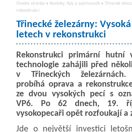
Úvodní stránka
»
Novinky, tipy a zajímavosti
»
Třinecké želez
rekonstrukci
Třinecké železárny: Vysoká
letech v rekonstrukci
Rekonstrukci primární hutní 
technologie zahájili před někol
v Třineckých železárnách.
probíhá oprava a rekonstrukc
ze dvou vysokých pecí s ozn
VP6. Po 62 dnech, 19. říj
vysokopecaři opět rozfoukají a 
Jde o největší investici leto