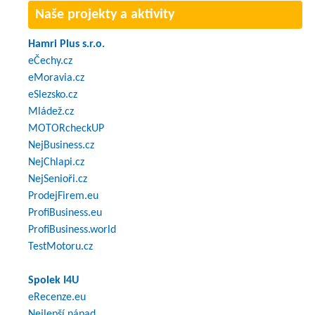
Naše projekty a aktivity
Hamri Plus s.r.o.
eČechy.cz
eMoravia.cz
eSlezsko.cz
Mládež.cz
MOTORcheckUP
NejBusiness.cz
NejChlapi.cz
NejSenioři.cz
ProdejFirem.eu
ProfiBusiness.eu
ProfiBusiness.world
TestMotoru.cz
Spolek I4U
eRecenze.eu
Nejlepší nápad