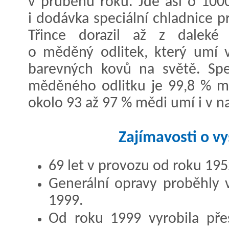
v průběhu roku. Jde asi o 1000
i dodávka speciální chladnice p
Třince dorazil až z daleké J
o měděný odlitek, který umí v
barevných kovů na světě. Spec
měděného odlitku je 99,8 % mě
okolo 93 až 97 % mědi umí i v n
Zajímavosti o vy
69 let v provozu od roku 195
Generální opravy proběhly 
1999.
Od roku 1999 vyrobila pře