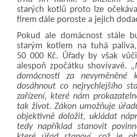
starých kotlů proto lze očekáv
firem dále poroste a jejich dodac
Pokud ale domácnost stále bu
starým kotlem na tuhá paliva,
50 000 Kč. Úřady by však vůč
alespoň zpočátku shovívavé.
„
domácnosti za nevyměněné k
dosáhnout co nejrychlejšího st
zařízení, které nám prokazateln
tak život. Zákon umožňuje úřadů
objektivně doložit, ukládat ná
tedy například stanovit povin
které úřad stanoví, což je o