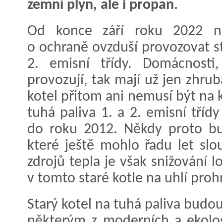
zemní plyn, ale i propan.
Od konce září roku 2022 
o ochraně ovzduší provozovat st
2. emisní třídy. Domácnosti,
provozují, tak mají už jen zhru
kotel přitom ani nemusí být na k
tuhá paliva 1. a 2. emisní tříd
do roku 2012. Někdy proto bu
které ještě mohlo řadu let slo
zdrojů tepla je však snižování l
v tomto staré kotle na uhlí prohr
Starý kotel na tuhá paliva bud
některým z moderních a ekolog