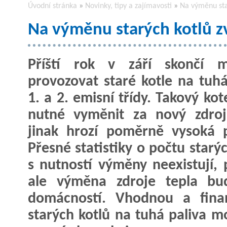
Úvodní stránka
»
Novinky, tipy a zajímavosti
»
Na výměnu sta
Na výměnu starých kotlů z
Příští rok v září skončí m
provozovat staré kotle na tuhá
1. a 2. emisní třídy. Takový ko
nutné vyměnit za nový zdroj
jinak hrozí poměrně vysoká 
Přesné statistiky o počtu starý
s nutností výměny neexistují,
ale výměna zdroje tepla bud
domácností. Vhodnou a fina
starých kotlů na tuhá paliva m