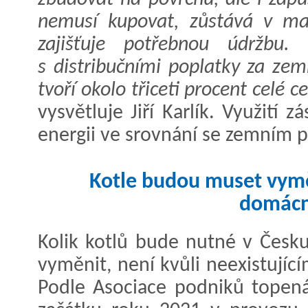
nemusí kupovat, zůstává v maj
zajišťuje potřebnou údržbu.
s distribučními poplatky za zem
tvoří okolo třiceti procent celé 
vysvětluje Jiří Karlík. Využití
energii ve srovnání se zemním p
Kotle budou muset vyměn
domácn
Kolik kotlů bude nutné v Česk
vyměnit, není kvůli neexistujíc
Podle Asociace podniků topená