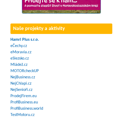
Naše projekty a aktivity
Hamri Plus s.r.o.
eČechy.cz
eMoravia.cz
eSlezsko.cz
Mládež.cz
MOTORcheckUP
NejBusiness.cz
NejChlapi.cz
NejSenioři.cz
ProdejFirem.eu
ProfiBusiness.eu
ProfiBusiness.world
TestMotoru.cz