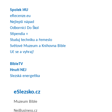
Spolek I4U
eRecenze.eu
Nejlepší nápad
Odborníci Do Škol
Stipendia +
Studuj techniku a řemeslo
Světové Muzeum a Knihovna Bible
Uč se a vyhraj!
BibleTV
Hnutí NEJ
Slezská energetika
eSlezsko.cz
Muzeum Bible
NejBusiness.cz