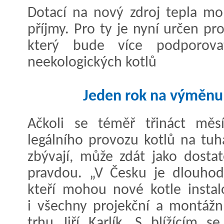
Dotací na nový zdroj tepla mo
příjmy. Pro ty je nyní určen p
který bude více podporov
neekologických kotlů
Jeden rok na výměnu
Ačkoli se téměř třináct měs
legálního provozu kotlů na tuhá
zbývají, může zdát jako dosta
pravdou. „V Česku je dlouhod
kteří mohou nové kotle instal
i všechny projekční a montážní
trhu Jiří Karlík. S blížícím 