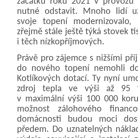
začátku roku 2021 v provozu 3
nutné odstavit. Mnoho lidí u
svoje topení modernizovalo,
zřejmě stále ještě týká stovek t
i těch nízkopříjmových.
Právě pro zájemce s nižšími příjm
do nového topení nemohli dov
Kotlíkových dotací. Ty nyní um
zdroj tepla ve výši až 95 
v maximální výši 100 000 kor
možnost zálohového financov
domácnosti budou moci dost
předem. Do uznatelných náklad