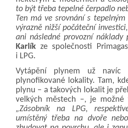
to být třeba tepelné čerpadlo ne
Ten má ve srovnání s tepelným
výrazně nižší počáteční investic
ani následné provozní náklady 
Karlík
ze společnosti Primagas
i LPG.
Vytápění plynem už navíc
plynofikované lokality. Tam, kd
plynu – a takových lokalit je p
velkých městech –, je možné 
„Zásobník na LPG, respektiv
umístěný třeba na dvoře nebo
zbudovat na povrchu, ale i zapu