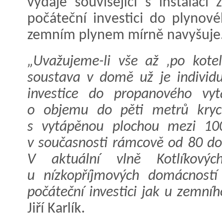
výdaje související s instalací
počáteční investici do plynov
zemním plynem mírně navyšuje
„Uvažujeme-li vše až ‚po kotel
soustava v domě už je individuá
investice do propanového vyt
o objemu do pěti metrů kryc
s vytápěnou plochou mezi 10
v současnosti rámcově od 80 do
V aktuální vlně Kotlíkov
u nízkopříjmových domácností
počáteční investici jak u zemníh
Jiří Karlík.