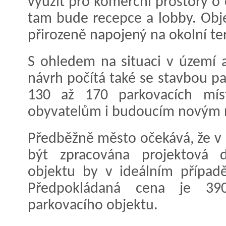
využít pro komerční prostory o 
tam bude recepce a lobby. Obj
přirozeně napojený na okolní te
S ohledem na situaci v území 
návrh počítá také se stavbou p
130 až 170 parkovacích míst
obyvatelům i budoucím novým
Předběžně město očekává, že v 
být zpracována projektová d
objektu by v ideálním případ
Předpokládaná cena je 39
parkovacího objektu.