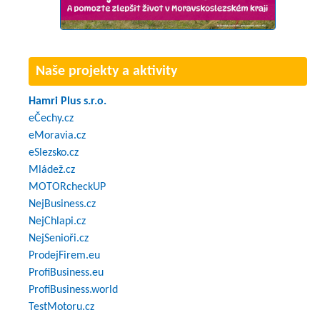
Naše projekty a aktivity
Hamri Plus s.r.o.
eČechy.cz
eMoravia.cz
eSlezsko.cz
Mládež.cz
MOTORcheckUP
NejBusiness.cz
NejChlapi.cz
NejSenioři.cz
ProdejFirem.eu
ProfiBusiness.eu
ProfiBusiness.world
TestMotoru.cz