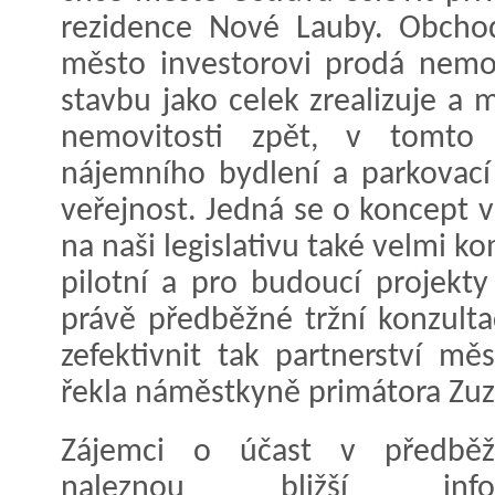
rezidence Nové Lauby. Obchod
město investorovi prodá nemov
stavbu jako celek zrealizuje a
nemovitosti zpět, v tomto
nájemního bydlení a parkovací
veřejnost. Jedná se o koncept 
na naši legislativu také velmi 
pilotní a pro budoucí projekty
právě předběžné tržní konzult
zefektivnit tak partnerství m
řekla náměstkyně primátora Zuz
Zájemci o účast v předběžn
naleznou bližší i