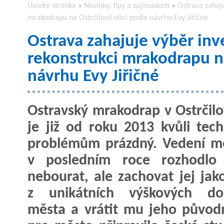
Úvodní stránka
»
Novinky, tipy a zajímavosti
»
Ostrava zahaju
mrakodrapu na Ostrčilově ulici podle návrhu Evy Jiřičné
Ostrava zahajuje výběr inv
rekonstrukci mrakodrapu na
návrhu Evy Jiřičné
Ostravský mrakodrap v Ostrčilov
je již od roku 2013 kvůli tec
problémům prázdný. Vedení m
v posledním roce rozhodlo 
nebourat, ale zachovat jej jak
z unikátních výškových do
města a vrátit mu jeho původn