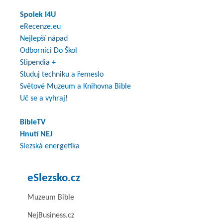
Spolek I4U
eRecenze.eu
Nejlepší nápad
Odborníci Do Škol
Stipendia +
Studuj techniku a řemeslo
Světové Muzeum a Knihovna Bible
Uč se a vyhraj!
BibleTV
Hnutí NEJ
Slezská energetika
eSlezsko.cz
Muzeum Bible
NejBusiness.cz