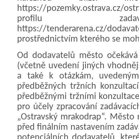
https://pozemky.ostrava.cz/
profilu zad
https://tenderarena.cz/dodavat
prostřednictvím kterého se moh
Od dodavatelů město očekává 
(včetně uvedení jiných vhodnějš
a také k otázkám, uvedeným 
předběžných tržních konzultací
předběžnými tržními konzultac
pro účely zpracování zadávací
„Ostravský mrakodrap“. Město 
před finálním nastavením zadá
potenciálních dodavatelů, kter