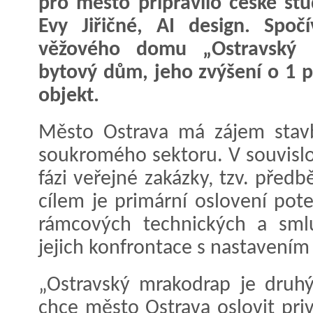
pro město připravilo české st
Evy Jiřičné, AI design. Spoč
věžového domu „Ostravský 
bytový dům, jeho zvýšení o 1 p
objekt.
Město Ostrava má zájem stavb
soukromého sektoru. V souvislos
fázi veřejné zakázky, tzv. předb
cílem je primární oslovení pote
rámcových technických a sml
jejich konfrontace s nastavením
„Ostravský mrakodrap je druhý
chce město Ostrava oslovit priv