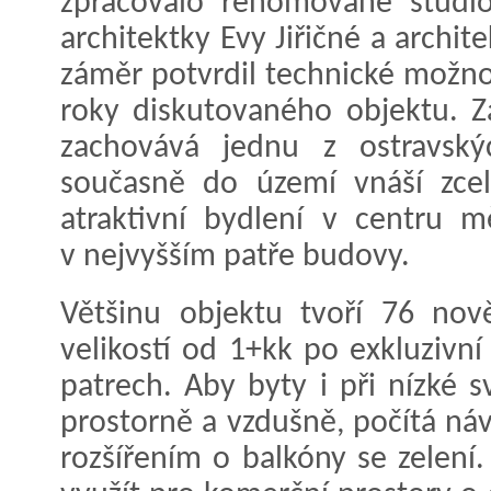
zpracovalo renomované studi
architektky Evy Jiřičné a archit
záměr potvrdil technické možno
roky diskutovaného objektu. Zá
zachovává jednu z ostravsk
současně do území vnáší zcel
atraktivní bydlení v centru m
v nejvyšším patře budovy.
Většinu objektu tvoří 76 nov
velikostí od 1+kk po exkluzivn
patrech. Aby byty i při nízké s
prostorně a vzdušně, počítá ná
rozšířením o balkóny se zelen