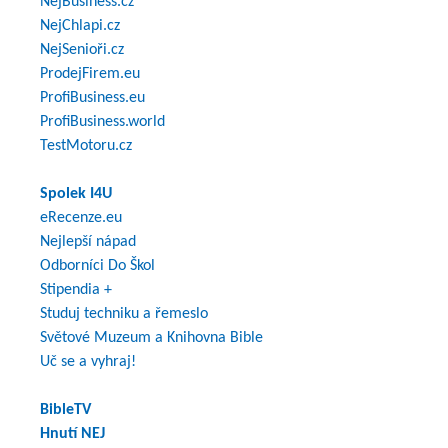
NejBusiness.cz
NejChlapi.cz
NejSenioři.cz
ProdejFirem.eu
ProfiBusiness.eu
ProfiBusiness.world
TestMotoru.cz
Spolek I4U
eRecenze.eu
Nejlepší nápad
Odborníci Do Škol
Stipendia +
Studuj techniku a řemeslo
Světové Muzeum a Knihovna Bible
Uč se a vyhraj!
BibleTV
Hnutí NEJ