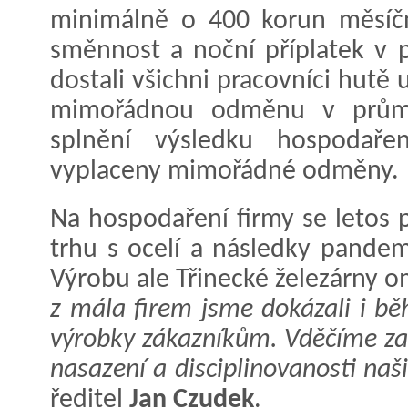
minimálně o 400 korun měsíčn
směnnost a noční příplatek v 
dostali všichni pracovníci hutě 
mimořádnou odměnu v průmě
splnění výsledku hospodaře
vyplaceny mimořádné odměny.
Na hospodaření firmy se letos p
trhu s ocelí a následky pande
Výrobu ale Třinecké železárny o
z mála firem jsme dokázali i 
výrobky zákazníkům. Vděčíme za 
nasazení a disciplinovanosti našic
ředitel
Jan Czudek
.