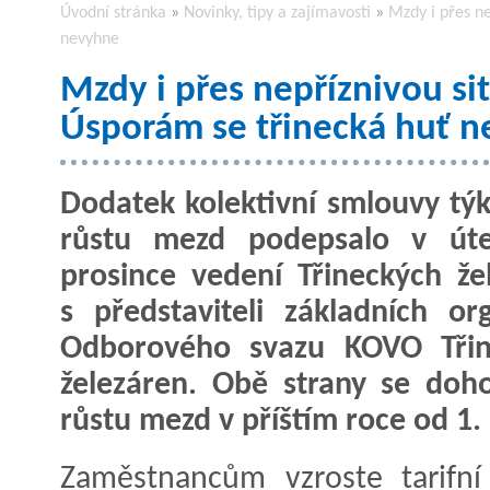
Úvodní stránka
»
Novinky, tipy a zajímavosti
»
Mzdy i přes ne
nevyhne
Mzdy i přes nepříznivou si
Úsporám se třinecká huť 
Dodatek kolektivní smlouvy týka
růstu mezd podepsalo v úte
prosince vedení Třineckých že
s představiteli základních org
Odborového svazu KOVO Třin
železáren. Obě strany se doh
růstu mezd v příštím roce od 1.
Zaměstnancům vzroste tarifní