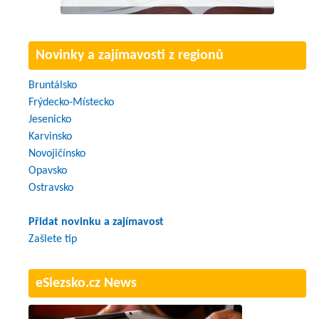
Novinky a zajímavosti z regionů
Bruntálsko
Frýdecko-Místecko
Jesenicko
Karvinsko
Novojičínsko
Opavsko
Ostravsko
Přidat novinku a zajímavost
Zašlete tip
eSlezsko.cz News