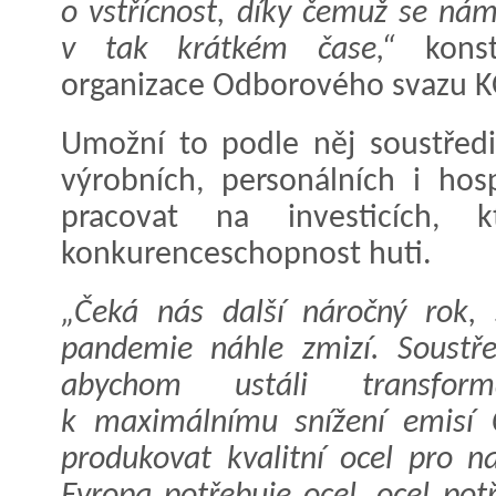
o vstřícnost, díky čemuž se ná
v tak krátkém čase,“
konsta
organizace Odborového svazu 
Umožní to podle něj soustředi
výrobních, personálních i hos
pracovat na investicích, kt
konkurenceschopnost huti.
„Čeká nás další náročný rok,
pandemie náhle zmizí. Soustř
abychom ustáli transform
k maximálnímu snížení emisí 
produkovat kvalitní ocel pro n