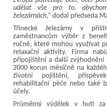
Evropa potřebuje ocel, ocel po
udělat vše pro to, abychom 
železárnách,“
dodal předseda Mar
Třinecké železárny v pří
zaměstnancům výběr z benefi
ročně, které mohou využívat pr
relaxační aktivity. Firma nab
připojištění a další zvýhodnění
2000 korun měsíčně na každéh
životní pojištění, příspěv
rehabilitační péče nebo také 
účely.
Průměrný výdělek v huti za