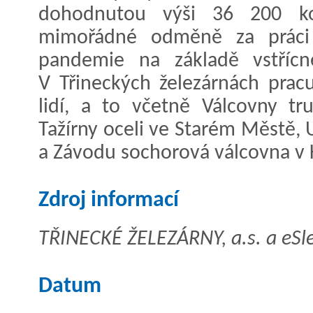
dohodnutou výši 36 200 k
mimořádné odměně za práci 
pandemie na základě vstřícn
V Třineckých železárnách prac
lidí, a to včetně Válcovny tr
Tažírny oceli ve Starém Městě, 
a Závodu sochorová válcovna v 
Zdroj informací
TŘINECKÉ ŽELEZÁRNY, a.s. a eSle
Datum