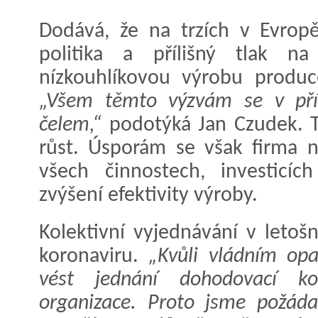
Dodává, že na trzích v Evropě
politika a přílišný tlak na
nízkouhlíkovou výrobu produce
„Všem těmto výzvám se v pří
čelem,“
podotýká Jan Czudek. 
růst. Úsporám se však firma 
všech činnostech, investicíc
zvýšení efektivity výroby.
Kolektivní vyjednávání v letoš
koronaviru.
„Kvůli vládním op
vést jednání dohodovací k
organizace. Proto jsme požáda