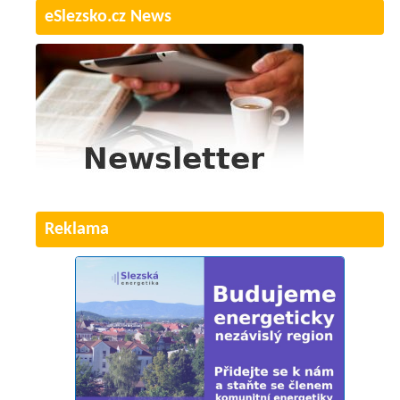
eSlezsko.cz News
Reklama