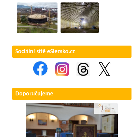
Sociální sítě eSlezsko.cz
Doporučujeme