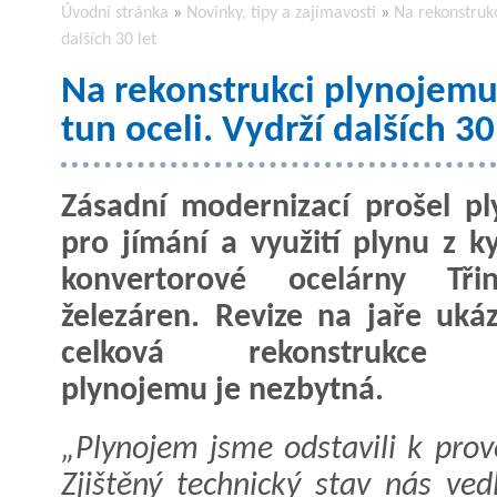
Úvodní stránka
»
Novinky, tipy a zajímavosti
»
Na rekonstrukc
dalších 30 let
Na rekonstrukci plynojemu 
tun oceli. Vydrží dalších 30
Zásadní modernizací prošel p
pro jímání a využití plynu z ky
konvertorové ocelárny Třin
železáren. Revize na jaře ukáz
celková rekonstrukce 
plynojemu je nezbytná.
„Plynojem jsme odstavili k prov
Zjištěný technický stav nás ve