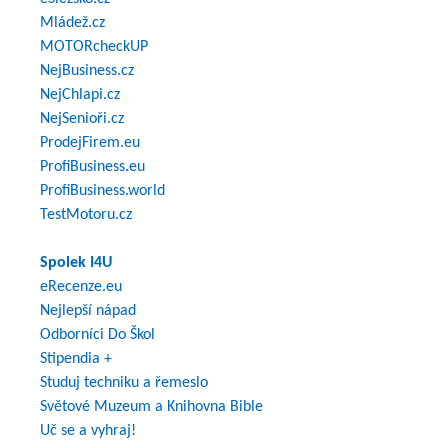
Mládež.cz
MOTORcheckUP
NejBusiness.cz
NejChlapi.cz
NejSenioři.cz
ProdejFirem.eu
ProfiBusiness.eu
ProfiBusiness.world
TestMotoru.cz
Spolek I4U
eRecenze.eu
Nejlepší nápad
Odborníci Do Škol
Stipendia +
Studuj techniku a řemeslo
Světové Muzeum a Knihovna Bible
Uč se a vyhraj!