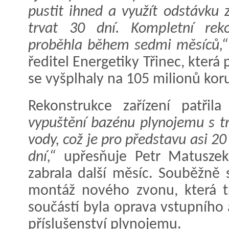
pustit ihned a využít odstávku 
trvat 30 dní. Kompletní rek
proběhla během sedmi měsíců,“
ředitel Energetiky Třinec, kter
se vyšplhaly na 105 milionů kor
Rekonstrukce zařízení patři
vypuštění bazénu plynojemu s tr
vody, což je pro představu asi 2
dní,“
upřesňuje Petr Matuszek
zabrala další měsíc. Souběžně 
montáž nového zvonu, která trv
součástí byla oprava vstupního
příslušenství plynojemu.