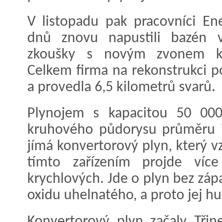
V listopadu pak pracovníci En
dnů znovu napustili bazén 
zkoušky s novým zvonem ko
Celkem firma na rekonstrukci po
a provedla 6,5 kilometrů svarů.
Plynojem s kapacitou 50 000
kruhového půdorysu průměru 
jímá konvertorový plyn, který vz
tímto zařízením projde víc
krychlových. Jde o plyn bez záp
oxidu uhelnatého, a proto jej huť
Konvertorový plyn začaly Třin