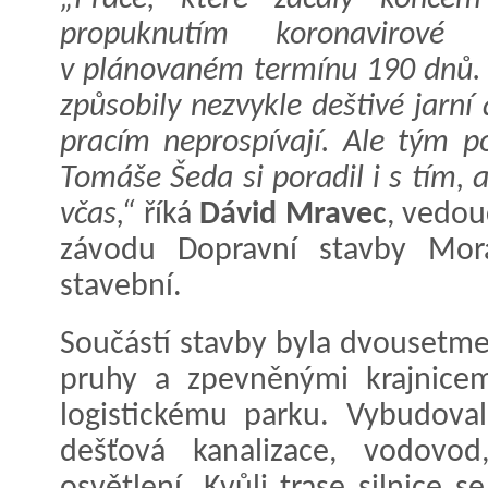
propuknutím koronavirové
v plánovaném termínu 190 dnů. 
způsobily nezvykle deštivé jarní
pracím neprospívají. Ale tým 
Tomáše Šeda si poradil i s tím, a
včas,“
říká
Dávid Mravec
, vedou
závodu Dopravní stavby Mora
stavební.
Součástí stavby byla dvousetm
pruhy a zpevněnými krajnice
logistickému parku. Vybudoval
dešťová kanalizace, vodovo