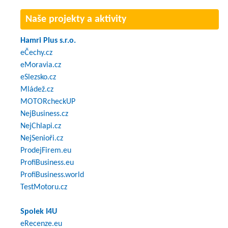
Naše projekty a aktivity
Hamri Plus s.r.o.
eČechy.cz
eMoravia.cz
eSlezsko.cz
Mládež.cz
MOTORcheckUP
NejBusiness.cz
NejChlapi.cz
NejSenioři.cz
ProdejFirem.eu
ProfiBusiness.eu
ProfiBusiness.world
TestMotoru.cz
Spolek I4U
eRecenze.eu