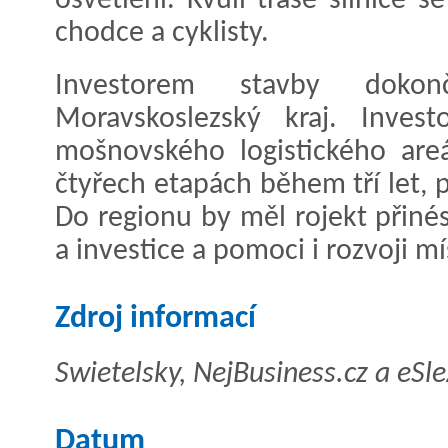
osvětlení. Kvůli trase silnice 
chodce a cyklisty.
Investorem stavby dokonč
Moravskoslezský kraj. Inves
mošnovského logistického are
čtyřech etapách během tří let, 
Do regionu by měl rojekt přiné
a investice a pomoci i rozvoji mí
Zdroj informací
Swietelsky, NejBusiness.cz a eSle
Datum