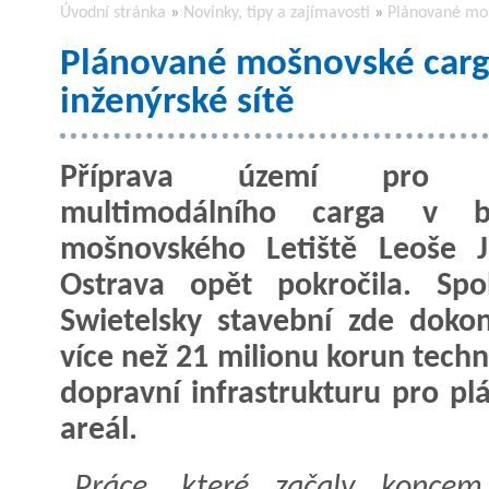
Úvodní stránka
»
Novinky, tipy a zajímavosti
»
Plánované mošn
Plánované mošnovské cargo 
inženýrské sítě
Příprava území pro s
multimodálního carga v blí
mošnovského Letiště Leoše J
Ostrava opět pokročila. Spo
Swietelsky stavební zde dokon
více než 21 milionu korun techn
dopravní infrastrukturu pro pl
areál.
„Práce, které začaly koncem