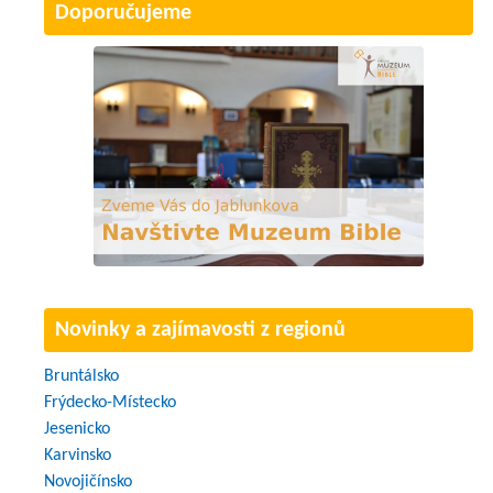
Doporučujeme
Novinky a zajímavosti z regionů
Bruntálsko
Frýdecko-Místecko
Jesenicko
Karvinsko
Novojičínsko