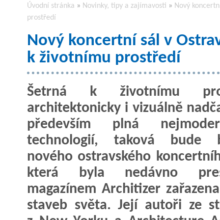
Úvodní stránka
»
Novinky, tipy a zajímavosti
»
Nový koncertní
prostředí
Nový koncertní sál v Ostra
k životnímu prostředí
Šetrná k životnímu pros
architektonicky i vizuálně nadč
především plná nejmodern
technologií, taková bude 
nového ostravského koncertníh
která byla nedávno pres
magazínem Architizer zařazena
staveb světa. Její autoři ze s