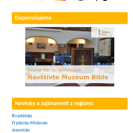
Doporučujeme
Novinky a zajímavosti z regionů
Bruntálsko
Frýdecko-Místecko
Jesenicko