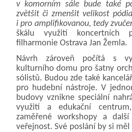
v komorním sále bude také po
zvětšit či zmenšit velikost pód
i pro amplifikovanou, tedy zvuč
škálu využití koncertních p
filharmonie Ostrava Jan Žemla.
Návrh zároveň počítá s vyu
kulturního domu pro šatny orche
sólistů. Budou zde také kancelář
pro hudební nástroje. V jednom
budovy vznikne speciální nahr
využití a edukační centrum
zaměřené workshopy a další 
veřejnost. Své poslání by si mě