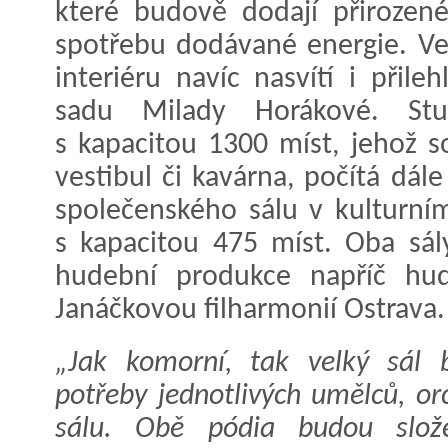
které budově dodají přirozené
spotřebu dodávané energie. Ve
interiéru navíc nasvítí i přile
sadu Milady Horákové. Stu
s kapacitou 1300 míst, jehož s
vestibul či kavárna, počítá dál
společenského sálu v kulturn
s kapacitou 475 míst. Oba sá
hudební produkce napříč hud
Janáčkovou filharmonií Ostrava.
„Jak komorní, tak velký sál
potřeby jednotlivých umělců, or
sálu. Obě pódia budou slože