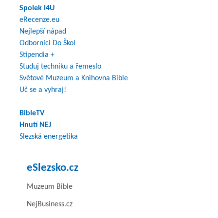
Spolek I4U
eRecenze.eu
Nejlepší nápad
Odborníci Do Škol
Stipendia +
Studuj techniku a řemeslo
Světové Muzeum a Knihovna Bible
Uč se a vyhraj!
BibleTV
Hnutí NEJ
Slezská energetika
eSlezsko.cz
Muzeum Bible
NejBusiness.cz