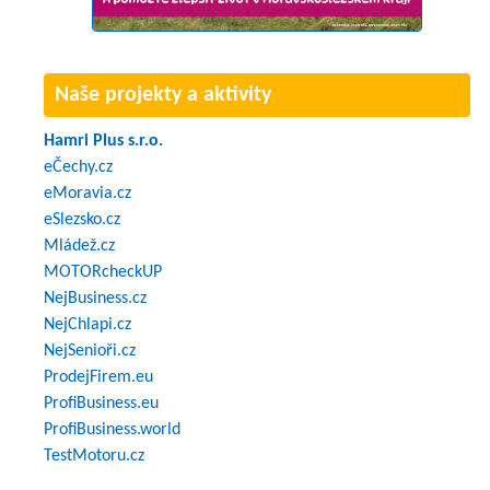
Naše projekty a aktivity
Hamri Plus s.r.o.
eČechy.cz
eMoravia.cz
eSlezsko.cz
Mládež.cz
MOTORcheckUP
NejBusiness.cz
NejChlapi.cz
NejSenioři.cz
ProdejFirem.eu
ProfiBusiness.eu
ProfiBusiness.world
TestMotoru.cz