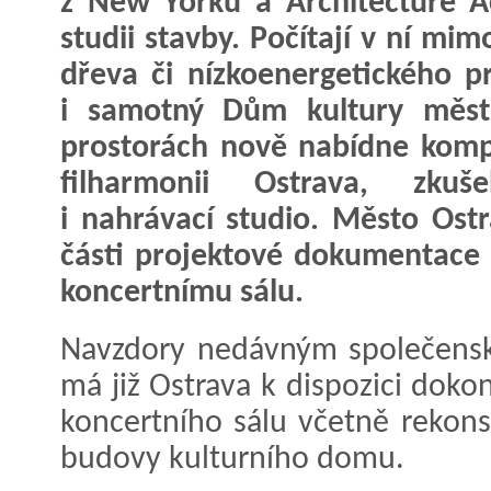
z New Yorku a Architecture Ac
studii stavby. Počítají v ní mi
dřeva či nízkoenergetického p
i samotný Dům kultury města
prostorách nově nabídne komp
filharmonii Ostrava, zku
i nahrávací studio. Město Ostr
části projektové dokumentace 
koncertnímu sálu.
Navzdory nedávným společens
má již Ostrava k dispozici dok
koncertního sálu včetně rekon
budovy kulturního domu.