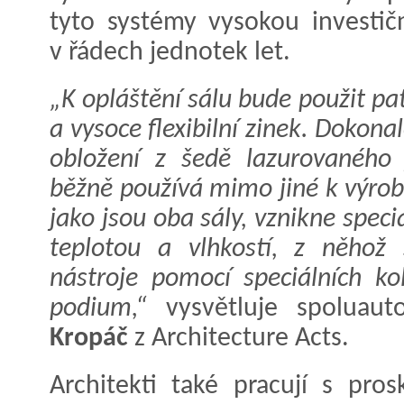
tyto systémy vysokou investičn
v řádech jednotek let.
„K opláštění sálu bude použit p
a vysoce flexibilní zinek. Dokonal
obložení z šedě lazurovaného 
běžně používá mimo jiné k výrob
jako jsou oba sály, vznikne speci
teplotou a vlhkostí, z něhož
nástroje pomocí speciálních k
podium,“
vysvětluje spoluaut
Kropáč
z Architecture Acts.
Architekti také pracují s pros