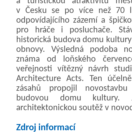
a turistickou atraktivitu měs
v Česku se po více než 70 l
odpovídajícího zázemí a špičk
pro hráče i posluchače. Stá
historická budova domu kultury
obnovy. Výsledná podoba no
známa od loňského července
veřejnosti vítězný návrh stud
Architecture Acts. Ten účeln
zásahů propojil novostavb
budovou domu kultury. 
architektonickou soutěž v novod
Zdroj informací