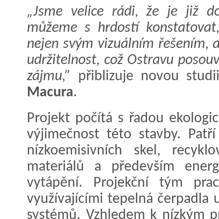
„Jsme velice rádi, že je již 
můžeme s hrdostí konstatovat
nejen svým vizuálním řešením, a
udržitelnost, což Ostravu posou
zájmu,”
přiblizuje novou studi
Macura
.
Projekt počítá s řadou ekologic
výjimečnost této stavby. Patří
nízkoemisivních skel, recykl
materiálů a především energ
vytápění. Projekční tým prac
využívajícími tepelná čerpadla
systémů. Vzhledem k nízkým p