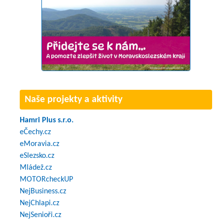
Naše projekty a aktivity
Hamri Plus s.r.o.
eČechy.cz
eMoravia.cz
eSlezsko.cz
Mládež.cz
MOTORcheckUP
NejBusiness.cz
NejChlapi.cz
NejSenioři.cz