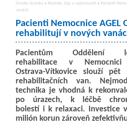
Úvodní stránka
»
Novinky, tipy a zajímavosti
»
Pacienti Nemo
vanách
Pacienti Nemocnice AGEL O
rehabilitují v nových vaná
Pacientům Oddělení lé
rehabilitace v Nemocnic
Ostrava-Vítkovice slouží pět
rehabilitačních van. Nejmod
technika je vhodná k rekonval
po úrazech, k léčbě chron
bolestí i k relaxaci. Investice
milión korun zároveň zefektivňu