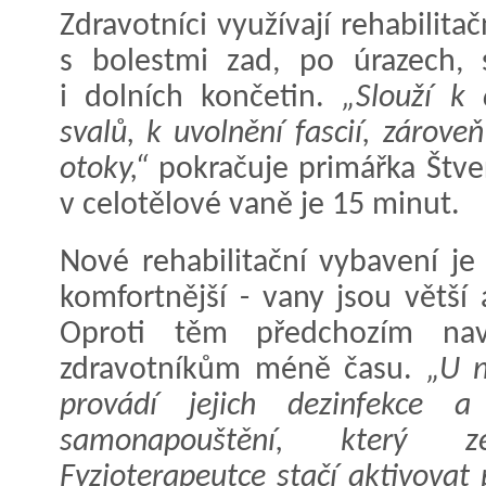
Zdravotníci využívají rehabilit
s bolestmi zad, po úrazech, 
i dolních končetin.
„Slouží k 
svalů, k uvolnění fascií, zárov
otoky,“
pokračuje primářka Štve
v celotělové vaně je 15 minut.
Nové rehabilitační vybavení je
komfortnější - vany jsou větší
Oproti těm předchozím naví
zdravotníkům méně času.
„U 
provádí jejich dezinfekce 
samonapouštění, který ze
Fyzioterapeutce stačí aktivovat