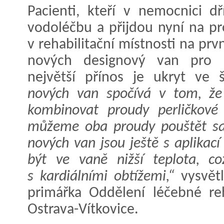
Pacienti, kteří v nemocnici dř
vodoléčbu a přijdou nyní na pr
v rehabilitační místnosti na prv
nových designový van pro pe
největší přínos je ukryt ve 
nových van spočívá v tom, že
kombinovat proudy perličkové
můžeme oba proudy pouštět sam
nových van jsou ještě s aplika
být ve vaně nižší teplota, co
s kardiálními obtížemi,“
vysvětl
primářka Oddělení léčebné re
Ostrava-Vítkovice.