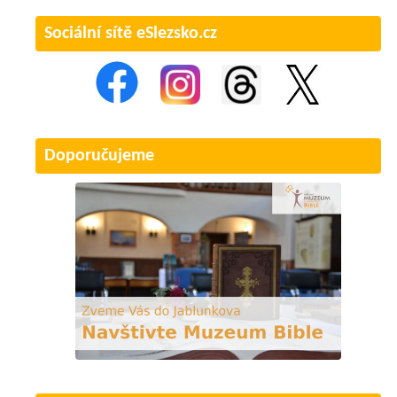
Sociální sítě eSlezsko.cz
Doporučujeme