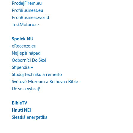
ProdejFirem.eu
ProfiBusiness.eu
ProfiBusiness.world
TestMotoru.cz
Spolek I4U
eRecenze.eu
Nejlepší nápad
Odborníci Do Škol
Stipendia +
Studuj techniku a řemeslo
Světové Muzeum a Knihovna Bible
Uč se a vyhraj!
BibleTV
Hnutí NEJ
Slezská energetika