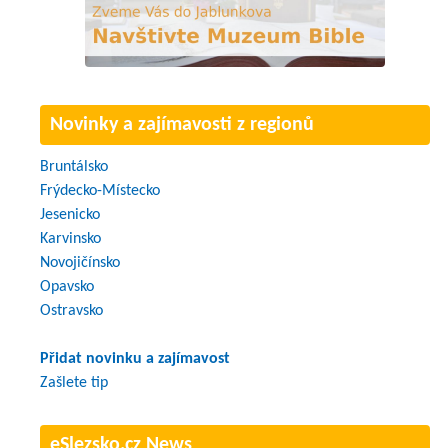
Novinky a zajímavosti z regionů
Bruntálsko
Frýdecko-Místecko
Jesenicko
Karvinsko
Novojičínsko
Opavsko
Ostravsko
Přidat novinku a zajímavost
Zašlete tip
eSlezsko.cz News