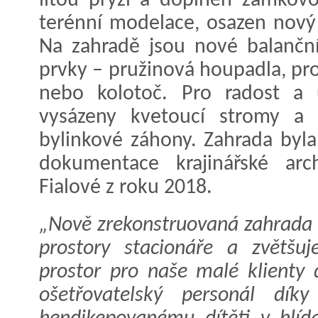
litou pryží a doplněn zámkov
terénní modelace, osazen nový
Na zahradě jsou nové balanční
prvky – pružinová houpadla, pro
nebo kolotoč. Pro radost a 
vysázeny kvetoucí stromy a 
bylinkové záhony. Zahrada byl
dokumentace krajinářské arc
Fialové z roku 2018.
„Nově zrekonstruovaná zahrada 
prostory stacionáře a zvětšuj
prostor pro naše malé klienty 
ošetřovatelský personál dík