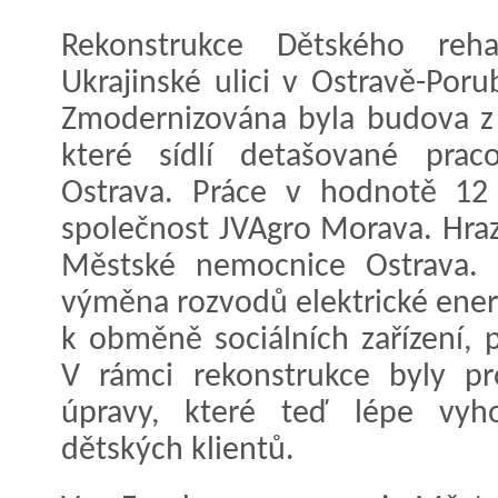
Rekonstrukce Dětského rehab
Ukrajinské ulici v Ostravě-Poru
Zmodernizována byla budova z 8
které sídlí detašované prac
Ostrava. Práce v hodnotě 12 
společnost JVAgro Morava. Hraz
Městské nemocnice Ostrava.
výměna rozvodů elektrické energ
k obměně sociálních zařízení, 
V rámci rekonstrukce byly pr
úpravy, které teď lépe vyh
dětských klientů.