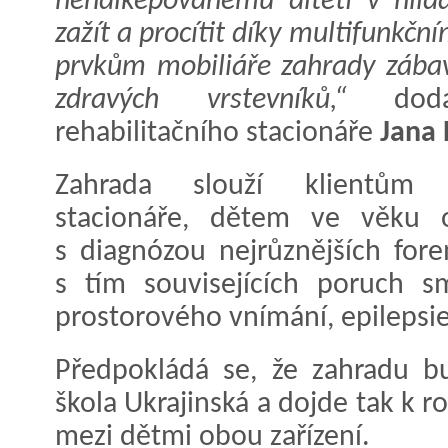
hendikepovanému dítěti v hlíd
zažít a procítit díky multifunkčn
prvkům mobiliáře zahrady zábav
zdravých vrstevníků,“
dodal
rehabilitačního stacionáře
Jana
Zahrada slouží klientům D
stacionáře, dětem ve věku o
s diagnózou nejrůznějších fo
s tím souvisejících poruch s
prostorového vnímání, epilepsie
Předpokládá se, že zahradu b
škola Ukrajinská a dojde tak k 
mezi dětmi obou zařízení.