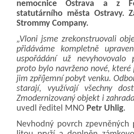
nemocnice Ostrava a z Fo
statutárního města Ostravy. Z
Strommy Company.
„Vloni jsme zrekonstruovali ob
přidáváme kompletně upraveno
uspořádání už nevyhovovalo p
proto bylo navrženo nové, které 
jim zpříjemní pobyt venku. Odbor
starají, využívají všechny do
Zmodernizovaný objekt i zahrad
uvedl ředitel MNO
Petr Uhlig
.
Nevhodný povrch zpevněných pl