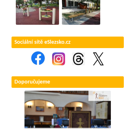
Sociální sítě eSlezsko.cz
Doporučujeme