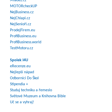
Mládež.cz
MOTORcheckUP
NejBusiness.cz
NejChlapi.cz
NejSenioři.cz
ProdejFirem.eu
ProfiBusiness.eu
ProfiBusiness.world
TestMotoru.cz
Spolek I4U
eRecenze.eu
Nejlepší nápad
Odborníci Do Škol
Stipendia +
Studuj techniku a řemeslo
Světové Muzeum a Knihovna Bible
Uč se a vyhraj!