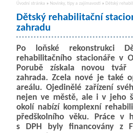
Úvodní stránka
»
Novinky, tipy a zajímavosti
»
Dětský rehabi
Dětský rehabilitační stac
zahradu
Po loňské rekonstrukci Dě
rehabilitačního stacionáře v O
Porubě získala novou tvář 
zahrada. Zcela nové je také o
areálu. Ojedinělé zařízení své
nejen ve městě, ale i v jeho 
okolí nabízí komplexní rehabil
předškolního věku. Práce v 
s DPH byly financovány z F