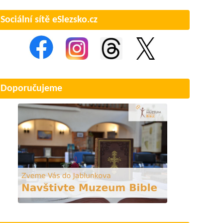
Sociální sítě eSlezsko.cz
Doporučujeme