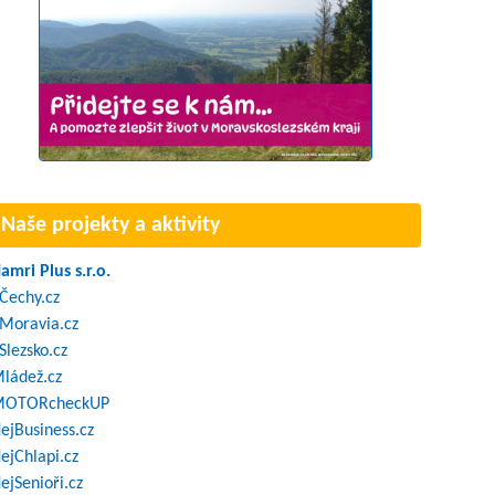
Naše projekty a aktivity
amri Plus s.r.o.
Čechy.cz
Moravia.cz
Slezsko.cz
ládež.cz
OTORcheckUP
ejBusiness.cz
ejChlapi.cz
ejSenioři.cz