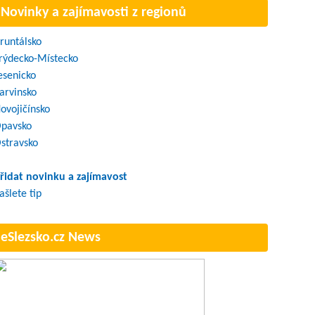
Novinky a zajímavosti z regionů
runtálsko
rýdecko-Místecko
esenicko
arvinsko
ovojičínsko
pavsko
stravsko
řidat novinku a zajímavost
ašlete tip
eSlezsko.cz News