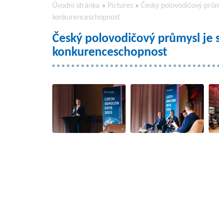
Úvodní stránka
»
Pictures
»
Český polovodičový průmy
konkurenceschopnost
Český polovodičový průmysl je s
konkurenceschopnost