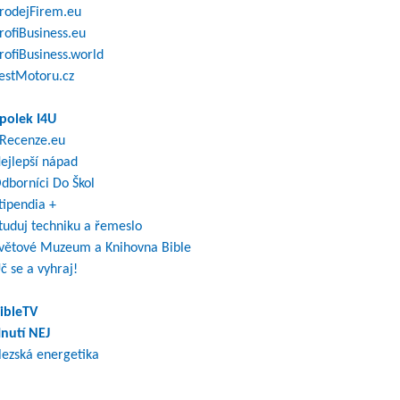
rodejFirem.eu
rofiBusiness.eu
rofiBusiness.world
estMotoru.cz
polek I4U
Recenze.eu
ejlepší nápad
dborníci Do Škol
tipendia +
tuduj techniku a řemeslo
větové Muzeum a Knihovna Bible
č se a vyhraj!
ibleTV
nutí NEJ
lezská energetika