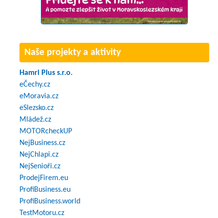
Naše projekty a aktivity
Hamri Plus s.r.o.
eČechy.cz
eMoravia.cz
eSlezsko.cz
Mládež.cz
MOTORcheckUP
NejBusiness.cz
NejChlapi.cz
NejSenioři.cz
ProdejFirem.eu
ProfiBusiness.eu
ProfiBusiness.world
TestMotoru.cz