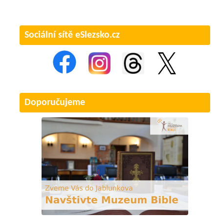
Sociální sítě eSlezsko.cz
Doporučujeme