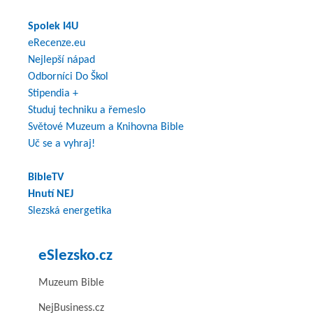
Spolek I4U
eRecenze.eu
Nejlepší nápad
Odborníci Do Škol
Stipendia +
Studuj techniku a řemeslo
Světové Muzeum a Knihovna Bible
Uč se a vyhraj!
BibleTV
Hnutí NEJ
Slezská energetika
eSlezsko.cz
Muzeum Bible
NejBusiness.cz