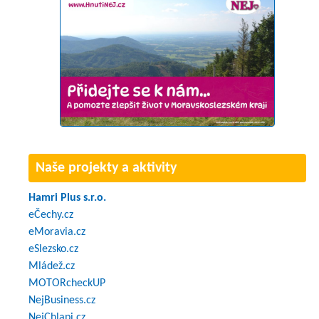
Naše projekty a aktivity
Hamri Plus s.r.o.
eČechy.cz
eMoravia.cz
eSlezsko.cz
Mládež.cz
MOTORcheckUP
NejBusiness.cz
NejChlapi.cz