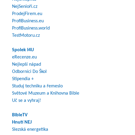
NejSenioři.cz
ProdejFirem.eu
ProfiBusiness.eu
ProfiBusiness.world
TestMotoru.cz
Spolek I4U
eRecenze.eu
Nejlepší nápad
Odborníci Do Škol
Stipendia +
Studuj techniku a řemeslo
Světové Muzeum a Knihovna Bible
Uč se a vyhraj!
BibleTV
Hnutí NEJ
Slezská energetika