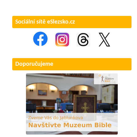
Sociální sítě eSlezsko.cz
Doporučujeme