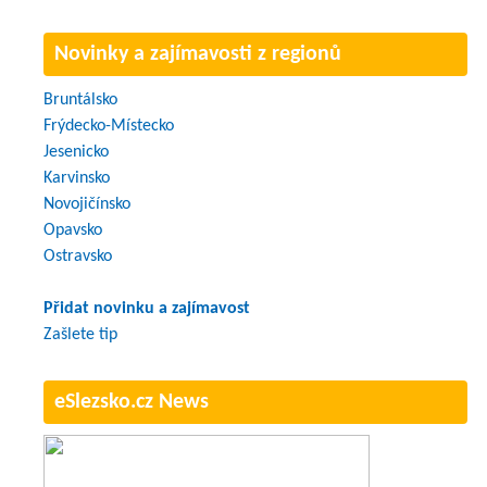
Novinky a zajímavosti z regionů
Bruntálsko
Frýdecko-Místecko
Jesenicko
Karvinsko
Novojičínsko
Opavsko
Ostravsko
Přidat novinku a zajímavost
Zašlete tip
eSlezsko.cz News