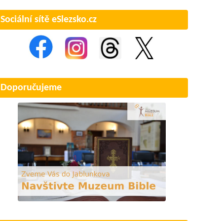
Sociální sítě eSlezsko.cz
Doporučujeme