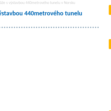
že s výstavbou 440metrového tunelu v Norsku
ýstavbou 440metrového tunelu