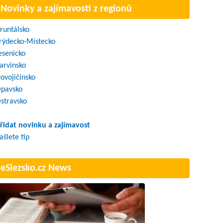
Novinky a zajímavosti z regionů
runtálsko
rýdecko-Místecko
esenicko
arvinsko
ovojičínsko
pavsko
stravsko
řidat novinku a zajímavost
ašlete tip
eSlezsko.cz News