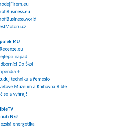
rodejFirem.eu
rofiBusiness.eu
rofiBusiness.world
estMotoru.cz
polek I4U
Recenze.eu
ejlepší nápad
dborníci Do Škol
tipendia +
tuduj techniku a řemeslo
větové Muzeum a Knihovna Bible
č se a vyhraj!
ibleTV
nutí NEJ
lezská energetika