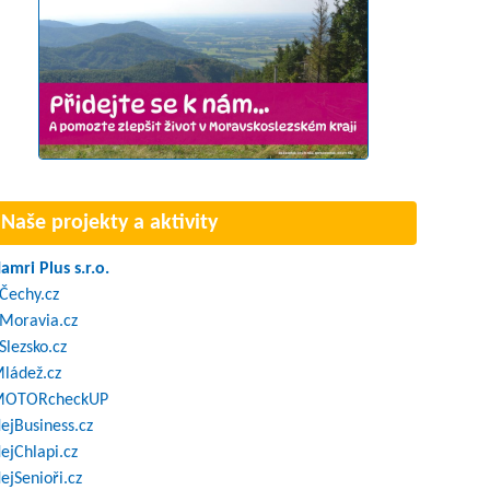
Naše projekty a aktivity
amri Plus s.r.o.
Čechy.cz
Moravia.cz
Slezsko.cz
ládež.cz
OTORcheckUP
ejBusiness.cz
ejChlapi.cz
ejSenioři.cz