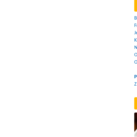
B
F
J
K
N
O
O
P
Z