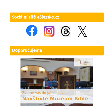
Sociální sítě eSlezsko.cz
Doporučujeme