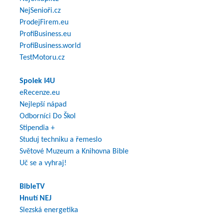
NejSenioři.cz
ProdejFirem.eu
ProfiBusiness.eu
ProfiBusiness.world
TestMotoru.cz
Spolek I4U
eRecenze.eu
Nejlepší nápad
Odborníci Do Škol
Stipendia +
Studuj techniku a řemeslo
Světové Muzeum a Knihovna Bible
Uč se a vyhraj!
BibleTV
Hnutí NEJ
Slezská energetika