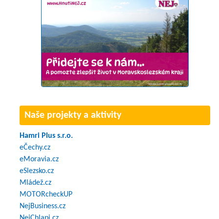
Naše projekty a aktivity
Hamri Plus s.r.o.
eČechy.cz
eMoravia.cz
eSlezsko.cz
Mládež.cz
MOTORcheckUP
NejBusiness.cz
NejChlapi.cz