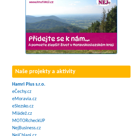
Naše projekty a aktivity
Hamri Plus s.r.o.
eČechy.cz
eMoravia.cz
eSlezsko.cz
Mládež.cz
MOTORcheckUP
NejBusiness.cz
NejChlapi.cz