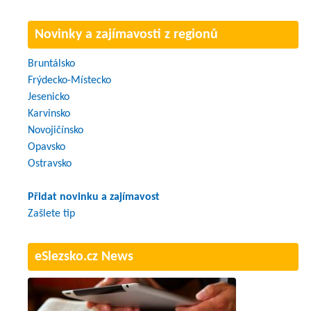
Novinky a zajímavosti z regionů
Bruntálsko
Frýdecko-Místecko
Jesenicko
Karvinsko
Novojičínsko
Opavsko
Ostravsko
Přidat novinku a zajímavost
Zašlete tip
eSlezsko.cz News