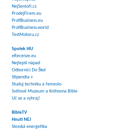
NejSenioři.cz
ProdejFirem.eu
ProfiBusiness.eu
ProfiBusiness.world
TestMotoru.cz
Spolek I4U
eRecenze.eu
Nejlepší nápad
Odborníci Do Škol
Stipendia +
Studuj techniku a řemeslo
Světové Muzeum a Knihovna Bible
Uč se a vyhraj!
BibleTV
Hnutí NEJ
Slezská energetika