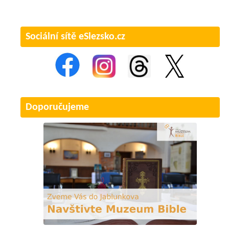
Sociální sítě eSlezsko.cz
Doporučujeme