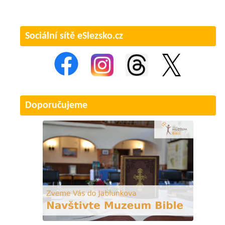
Sociální sítě eSlezsko.cz
Doporučujeme