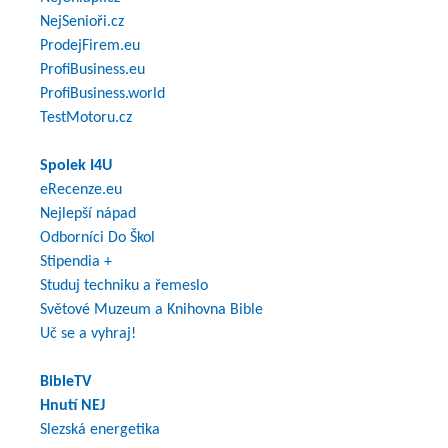
NejSenioři.cz
ProdejFirem.eu
ProfiBusiness.eu
ProfiBusiness.world
TestMotoru.cz
Spolek I4U
eRecenze.eu
Nejlepší nápad
Odborníci Do Škol
Stipendia +
Studuj techniku a řemeslo
Světové Muzeum a Knihovna Bible
Uč se a vyhraj!
BibleTV
Hnutí NEJ
Slezská energetika