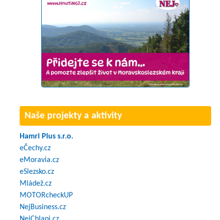
Naše projekty a aktivity
Hamri Plus s.r.o.
eČechy.cz
eMoravia.cz
eSlezsko.cz
Mládež.cz
MOTORcheckUP
NejBusiness.cz
NejChlapi.cz