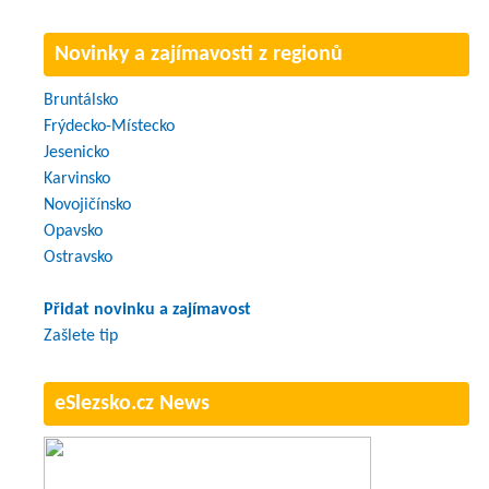
Novinky a zajímavosti z regionů
Bruntálsko
Frýdecko-Místecko
Jesenicko
Karvinsko
Novojičínsko
Opavsko
Ostravsko
Přidat novinku a zajímavost
Zašlete tip
eSlezsko.cz News