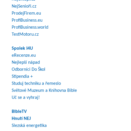
NejSenioři.cz
ProdejFirem.eu
ProfiBusiness.eu
ProfiBusiness.world
TestMotoru.cz
Spolek I4U
eRecenze.eu
Nejlepší nápad
Odborníci Do Škol
Stipendia +
Studuj techniku a řemeslo
Světové Muzeum a Knihovna Bible
Uč se a vyhraj!
BibleTV
Hnutí NEJ
Slezská energetika