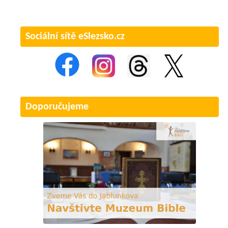
Sociální sítě eSlezsko.cz
Doporučujeme