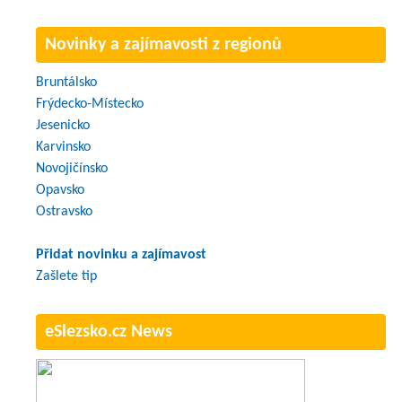
Novinky a zajímavosti z regionů
Bruntálsko
Frýdecko-Místecko
Jesenicko
Karvinsko
Novojičínsko
Opavsko
Ostravsko
Přidat novinku a zajímavost
Zašlete tip
eSlezsko.cz News