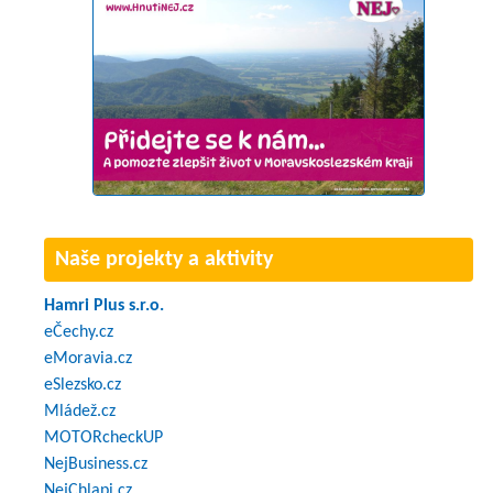
Naše projekty a aktivity
Hamri Plus s.r.o.
eČechy.cz
eMoravia.cz
eSlezsko.cz
Mládež.cz
MOTORcheckUP
NejBusiness.cz
NejChlapi.cz