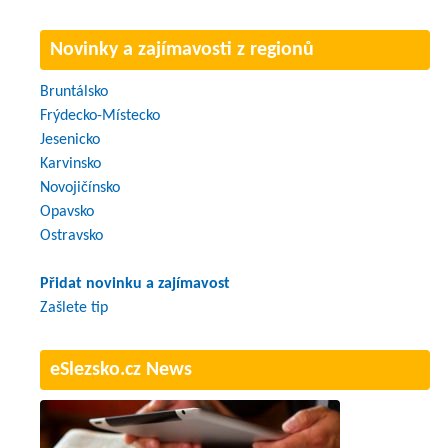
Novinky a zajímavosti z regionů
Bruntálsko
Frýdecko-Místecko
Jesenicko
Karvinsko
Novojičínsko
Opavsko
Ostravsko
Přidat novinku a zajímavost
Zašlete tip
eSlezsko.cz News