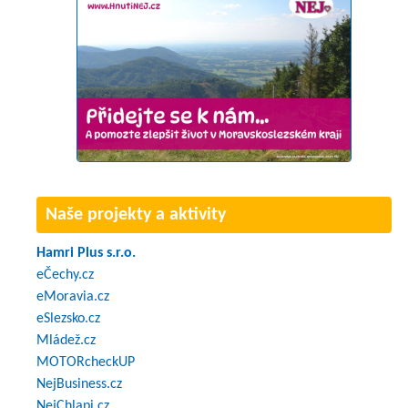
Naše projekty a aktivity
Hamri Plus s.r.o.
eČechy.cz
eMoravia.cz
eSlezsko.cz
Mládež.cz
MOTORcheckUP
NejBusiness.cz
NejChlapi.cz