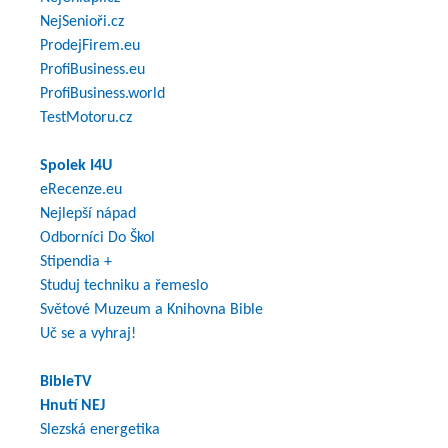
NejSenioři.cz
ProdejFirem.eu
ProfiBusiness.eu
ProfiBusiness.world
TestMotoru.cz
Spolek I4U
eRecenze.eu
Nejlepší nápad
Odborníci Do Škol
Stipendia +
Studuj techniku a řemeslo
Světové Muzeum a Knihovna Bible
Uč se a vyhraj!
BibleTV
Hnutí NEJ
Slezská energetika