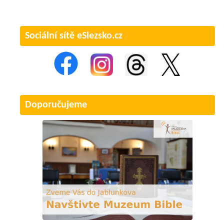
Sociální sítě eSlezsko.cz
Doporučujeme