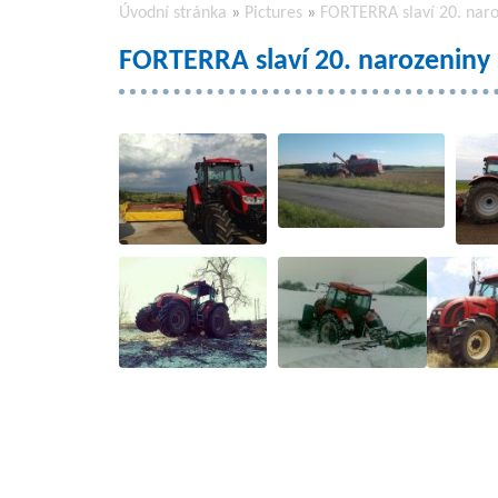
Úvodní stránka
»
Pictures
»
FORTERRA slaví 20. naro
FORTERRA slaví 20. narozeniny 