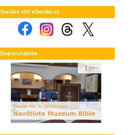
Sociální sítě eSlezsko.cz
Doporučujeme