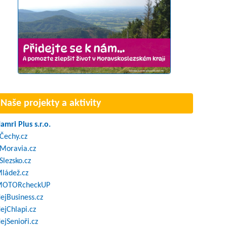
Naše projekty a aktivity
amri Plus s.r.o.
Čechy.cz
Moravia.cz
Slezsko.cz
ládež.cz
OTORcheckUP
ejBusiness.cz
ejChlapi.cz
ejSenioři.cz