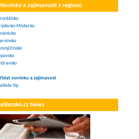
Novinky a zajímavosti z regionů
runtálsko
rýdecko-Místecko
esenicko
arvinsko
ovojičínsko
pavsko
stravsko
řidat novinku a zajímavost
ašlete tip
eSlezsko.cz News