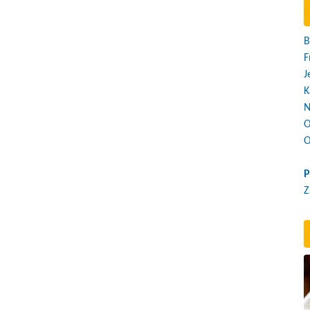
B
F
J
K
N
O
O
P
Z