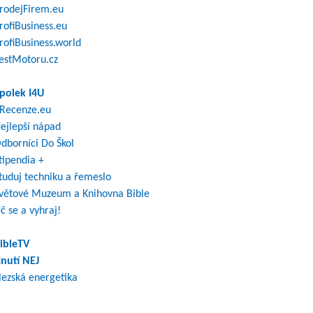
rodejFirem.eu
rofiBusiness.eu
rofiBusiness.world
estMotoru.cz
polek I4U
Recenze.eu
ejlepší nápad
dborníci Do Škol
tipendia +
tuduj techniku a řemeslo
větové Muzeum a Knihovna Bible
č se a vyhraj!
ibleTV
nutí NEJ
lezská energetika