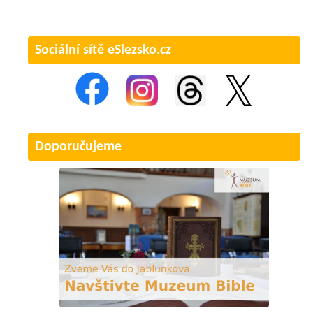
Sociální sítě eSlezsko.cz
Doporučujeme