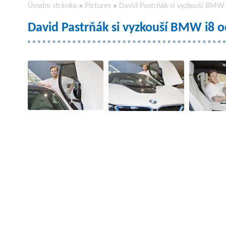
Úvodní stránka
»
Pictures
»
David Pastrňák si vyzkouší BMW
David Pastrňák si vyzkouší BMW i8