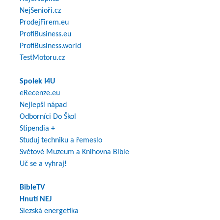
NejSenioři.cz
ProdejFirem.eu
ProfiBusiness.eu
ProfiBusiness.world
TestMotoru.cz
Spolek I4U
eRecenze.eu
Nejlepší nápad
Odborníci Do Škol
Stipendia +
Studuj techniku a řemeslo
Světové Muzeum a Knihovna Bible
Uč se a vyhraj!
BibleTV
Hnutí NEJ
Slezská energetika