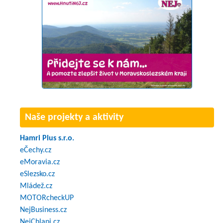
Naše projekty a aktivity
Hamri Plus s.r.o.
eČechy.cz
eMoravia.cz
eSlezsko.cz
Mládež.cz
MOTORcheckUP
NejBusiness.cz
NejChlapi.cz