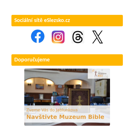
Sociální sítě eSlezsko.cz
Doporučujeme