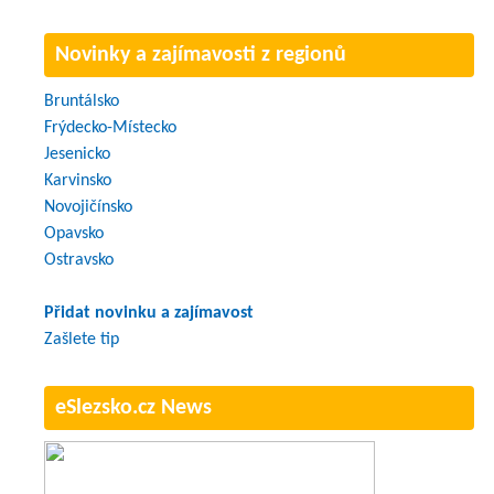
Novinky a zajímavosti z regionů
Bruntálsko
Frýdecko-Místecko
Jesenicko
Karvinsko
Novojičínsko
Opavsko
Ostravsko
Přidat novinku a zajímavost
Zašlete tip
eSlezsko.cz News