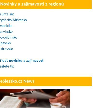
Novinky a zajímavosti z regionů
runtálsko
rýdecko-Místecko
esenicko
arvinsko
ovojičínsko
pavsko
stravsko
řidat novinku a zajímavost
ašlete tip
eSlezsko.cz News