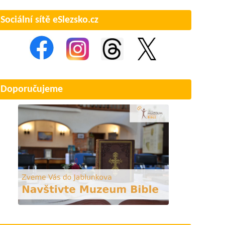
Sociální sítě eSlezsko.cz
Doporučujeme