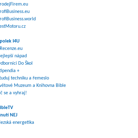
rodejFirem.eu
rofiBusiness.eu
rofiBusiness.world
estMotoru.cz
polek I4U
Recenze.eu
ejlepší nápad
dborníci Do Škol
tipendia +
tuduj techniku a řemeslo
větové Muzeum a Knihovna Bible
č se a vyhraj!
ibleTV
nutí NEJ
lezská energetika