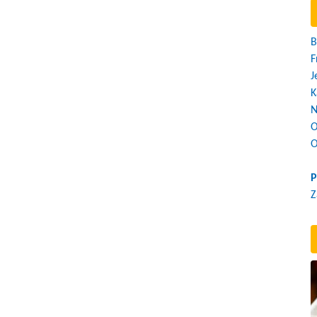
B
F
J
K
N
O
O
P
Z