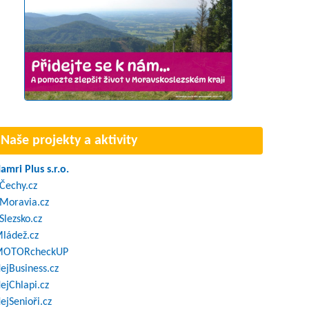
Naše projekty a aktivity
amri Plus s.r.o.
Čechy.cz
Moravia.cz
Slezsko.cz
ládež.cz
OTORcheckUP
ejBusiness.cz
ejChlapi.cz
ejSenioři.cz