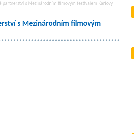
vé partnerství s Mezinárodním filmovým festivalem Karlovy
nerství s Mezinárodním filmovým