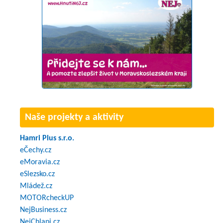
Naše projekty a aktivity
Hamri Plus s.r.o.
eČechy.cz
eMoravia.cz
eSlezsko.cz
Mládež.cz
MOTORcheckUP
NejBusiness.cz
NejChlapi.cz