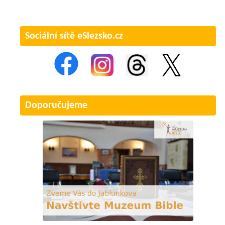
Sociální sítě eSlezsko.cz
Doporučujeme