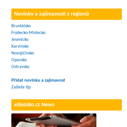
Novinky a zajímavosti z regionů
Bruntálsko
Frýdecko-Místecko
Jesenicko
Karvinsko
Novojičínsko
Opavsko
Ostravsko
Přidat novinku a zajímavost
Zašlete tip
eSlezsko.cz News