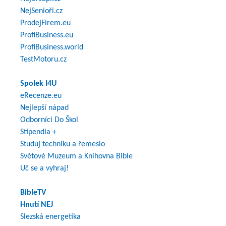
NejSenioři.cz
ProdejFirem.eu
ProfiBusiness.eu
ProfiBusiness.world
TestMotoru.cz
Spolek I4U
eRecenze.eu
Nejlepší nápad
Odborníci Do Škol
Stipendia +
Studuj techniku a řemeslo
Světové Muzeum a Knihovna Bible
Uč se a vyhraj!
BibleTV
Hnutí NEJ
Slezská energetika