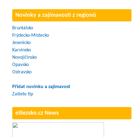
Novinky a zajímavosti z regionů
Bruntálsko
Frýdecko-Místecko
Jesenicko
Karvinsko
Novojičínsko
Opavsko
Ostravsko
Přidat novinku a zajímavost
Zašlete tip
eSlezsko.cz News