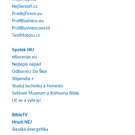
NejSenioři.cz
ProdejFirem.eu
ProfiBusiness.eu
ProfiBusiness.world
TestMotoru.cz
Spolek I4U
eRecenze.eu
Nejlepší nápad
Odborníci Do Škol
Stipendia +
Studuj techniku a řemeslo
Světové Muzeum a Knihovna Bible
Uč se a vyhraj!
BibleTV
Hnutí NEJ
Slezská energetika