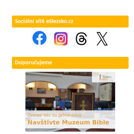
Sociální sítě eSlezsko.cz
Doporučujeme