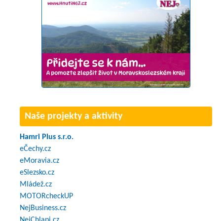
Naše projekty a aktivity
Hamri Plus s.r.o.
eČechy.cz
eMoravia.cz
eSlezsko.cz
Mládež.cz
MOTORcheckUP
NejBusiness.cz
NejChlapi.cz