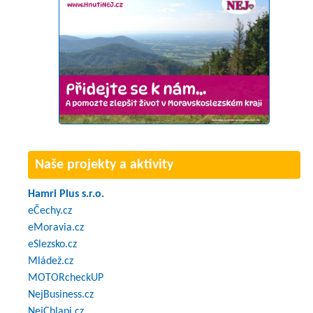
Naše projekty a aktivity
Hamri Plus s.r.o.
eČechy.cz
eMoravia.cz
eSlezsko.cz
Mládež.cz
MOTORcheckUP
NejBusiness.cz
NejChlapi.cz