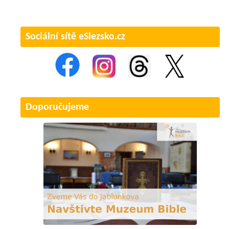
Sociální sítě eSlezsko.cz
Doporučujeme