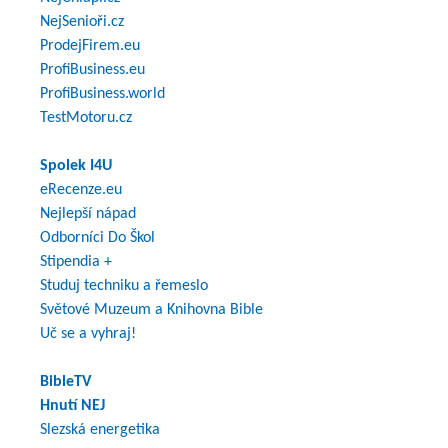
NejSenioři.cz
ProdejFirem.eu
ProfiBusiness.eu
ProfiBusiness.world
TestMotoru.cz
Spolek I4U
eRecenze.eu
Nejlepší nápad
Odborníci Do Škol
Stipendia +
Studuj techniku a řemeslo
Světové Muzeum a Knihovna Bible
Uč se a vyhraj!
BibleTV
Hnutí NEJ
Slezská energetika