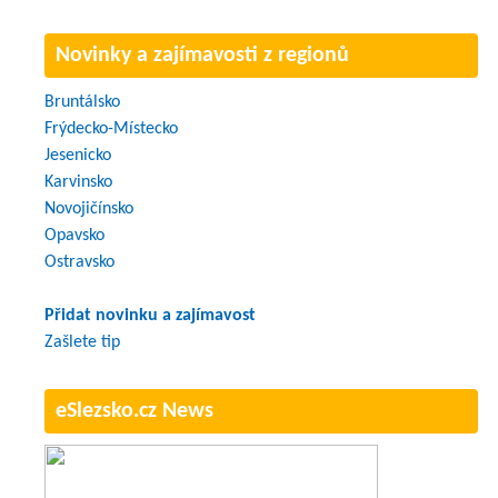
Novinky a zajímavosti z regionů
Bruntálsko
Frýdecko-Místecko
Jesenicko
Karvinsko
Novojičínsko
Opavsko
Ostravsko
Přidat novinku a zajímavost
Zašlete tip
eSlezsko.cz News