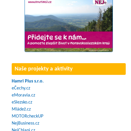
Naše projekty a aktivity
Hamri Plus s.r.o.
eČechy.cz
eMoravia.cz
eSlezsko.cz
Mládež.cz
MOTORcheckUP
NejBusiness.cz
NejChlapi.cz