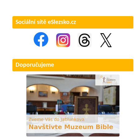
Sociální sítě eSlezsko.cz
Doporučujeme