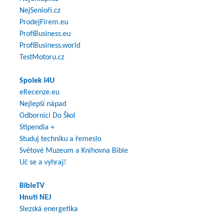
NejSenioři.cz
ProdejFirem.eu
ProfiBusiness.eu
ProfiBusiness.world
TestMotoru.cz
Spolek I4U
eRecenze.eu
Nejlepší nápad
Odborníci Do Škol
Stipendia +
Studuj techniku a řemeslo
Světové Muzeum a Knihovna Bible
Uč se a vyhraj!
BibleTV
Hnutí NEJ
Slezská energetika