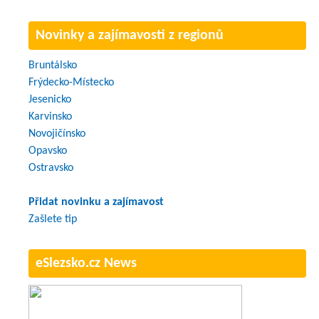
Novinky a zajímavosti z regionů
Bruntálsko
Frýdecko-Místecko
Jesenicko
Karvinsko
Novojičínsko
Opavsko
Ostravsko
Přidat novinku a zajímavost
Zašlete tip
eSlezsko.cz News