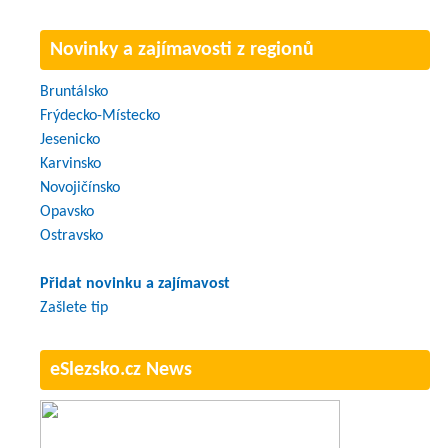
Novinky a zajímavosti z regionů
Bruntálsko
Frýdecko-Místecko
Jesenicko
Karvinsko
Novojičínsko
Opavsko
Ostravsko
Přidat novinku a zajímavost
Zašlete tip
eSlezsko.cz News