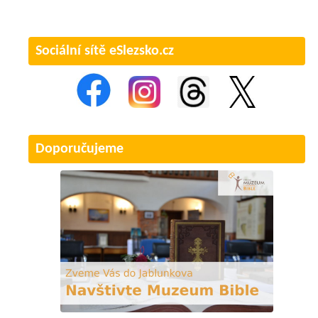
Sociální sítě eSlezsko.cz
Doporučujeme