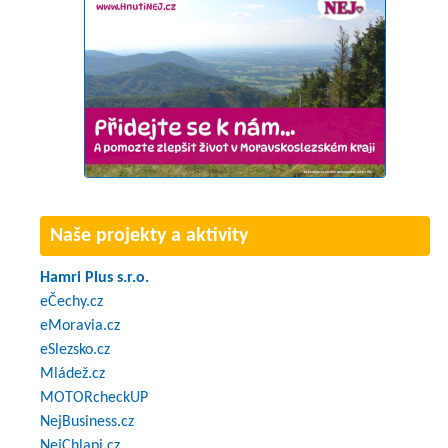
Naše projekty a aktivity
Hamri Plus s.r.o.
eČechy.cz
eMoravia.cz
eSlezsko.cz
Mládež.cz
MOTORcheckUP
NejBusiness.cz
NejChlapi.cz