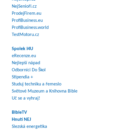
NejSenioři.cz
ProdejFirem.eu
ProfiBusiness.eu
ProfiBusiness.world
TestMotoru.cz
Spolek I4U
eRecenze.eu
Nejlepší nápad
Odborníci Do Škol
Stipendia +
Studuj techniku a řemeslo
Světové Muzeum a Knihovna Bible
Uč se a vyhraj!
BibleTV
Hnutí NEJ
Slezská energetika