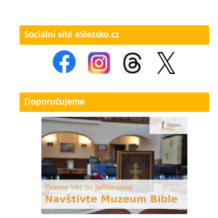
Sociální sítě eSlezsko.cz
Doporučujeme