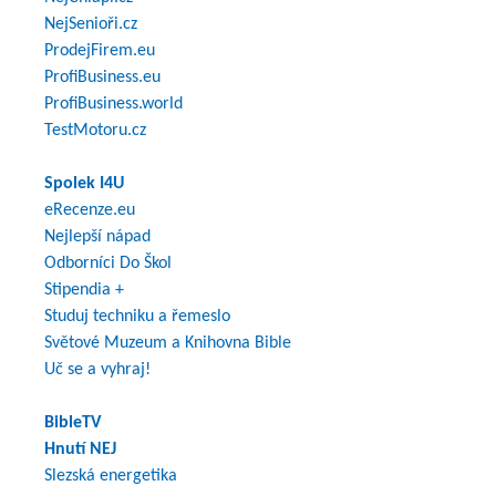
NejSenioři.cz
ProdejFirem.eu
ProfiBusiness.eu
ProfiBusiness.world
TestMotoru.cz
Spolek I4U
eRecenze.eu
Nejlepší nápad
Odborníci Do Škol
Stipendia +
Studuj techniku a řemeslo
Světové Muzeum a Knihovna Bible
Uč se a vyhraj!
BibleTV
Hnutí NEJ
Slezská energetika