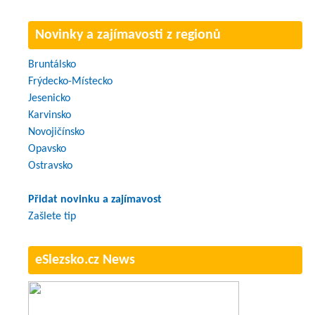
Novinky a zajímavosti z regionů
Bruntálsko
Frýdecko-Místecko
Jesenicko
Karvinsko
Novojičínsko
Opavsko
Ostravsko
Přidat novinku a zajímavost
Zašlete tip
eSlezsko.cz News