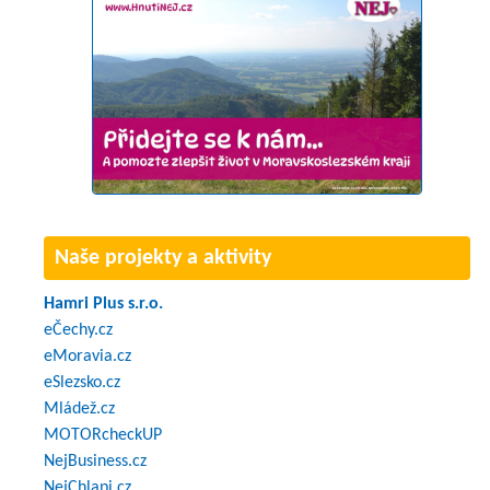
Naše projekty a aktivity
Hamri Plus s.r.o.
eČechy.cz
eMoravia.cz
eSlezsko.cz
Mládež.cz
MOTORcheckUP
NejBusiness.cz
NejChlapi.cz