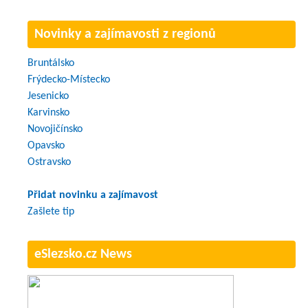
Novinky a zajímavosti z regionů
Bruntálsko
Frýdecko-Místecko
Jesenicko
Karvinsko
Novojičínsko
Opavsko
Ostravsko
Přidat novinku a zajímavost
Zašlete tip
eSlezsko.cz News