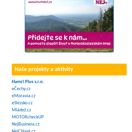
Naše projekty a aktivity
Hamri Plus s.r.o.
eČechy.cz
eMoravia.cz
eSlezsko.cz
Mládež.cz
MOTORcheckUP
NejBusiness.cz
NejChlapi.cz