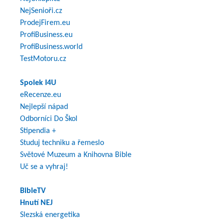
NejSenioři.cz
ProdejFirem.eu
ProfiBusiness.eu
ProfiBusiness.world
TestMotoru.cz
Spolek I4U
eRecenze.eu
Nejlepší nápad
Odborníci Do Škol
Stipendia +
Studuj techniku a řemeslo
Světové Muzeum a Knihovna Bible
Uč se a vyhraj!
BibleTV
Hnutí NEJ
Slezská energetika