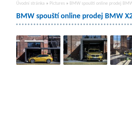
Úvodní stránka
»
Pictures
»
BMW spouští online prodej BMW
BMW spouští online prodej BMW X2