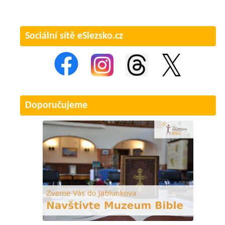
Sociální sítě eSlezsko.cz
Doporučujeme