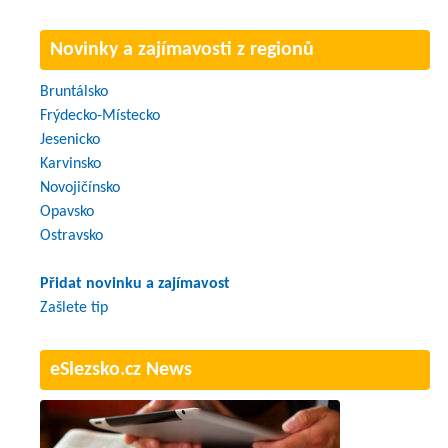
Novinky a zajímavosti z regionů
Bruntálsko
Frýdecko-Místecko
Jesenicko
Karvinsko
Novojičínsko
Opavsko
Ostravsko
Přidat novinku a zajímavost
Zašlete tip
eSlezsko.cz News