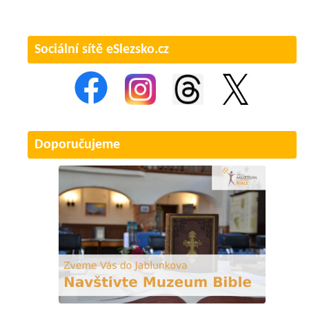
Sociální sítě eSlezsko.cz
Doporučujeme