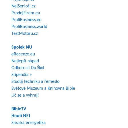
NejSenioři.cz
ProdejFirem.eu
ProfiBusiness.eu
ProfiBusiness.world
TestMotoru.cz
Spolek I4U
eRecenze.eu
Nejlepší nápad
Odborníci Do Škol
Stipendia +
Studuj techniku a řemeslo
Světové Muzeum a Knihovna Bible
Uč se a vyhraj!
BibleTV
Hnutí NEJ
Slezská energetika