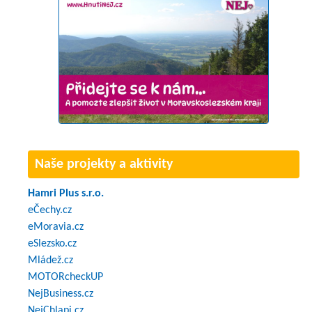
Naše projekty a aktivity
Hamri Plus s.r.o.
eČechy.cz
eMoravia.cz
eSlezsko.cz
Mládež.cz
MOTORcheckUP
NejBusiness.cz
NejChlapi.cz